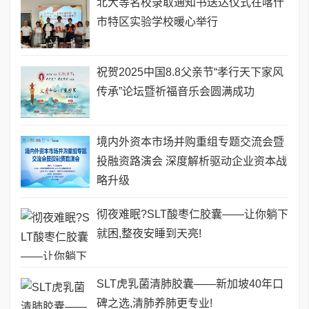
北大等名校录取通知书送达仪式在喀什
市特区实验学校暖心举行
祝贺2025中国8.8父亲节“孝行天下家风
传承”论坛暨祈福音乐会圆满成功
境内外资本市场并购重组专题交流会暨
投融资路演会 深度解析驱动企业资本战
略升级
彻夜难眠?SLT酸枣仁胶囊——让你躺下
就困,整夜安睡到天亮!
SLT虎乳菌清肺胶囊——新加坡40年口
碑之选,清肺养肺更专业!