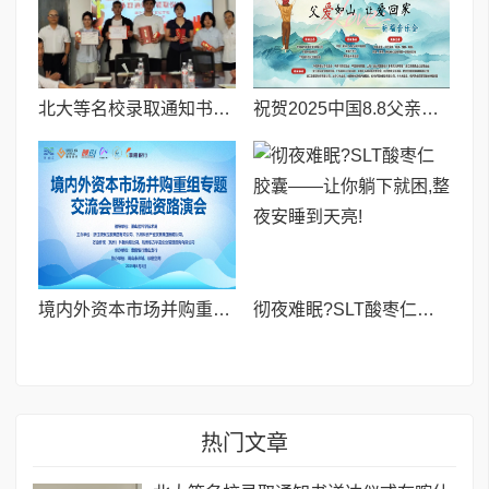
北大等名校录取通知书送达仪式在喀什市特区实验学校暖心举行
祝贺2025中国8.8父亲节“孝行天下家风传承”论坛暨祈福音乐会圆满成功
境内外资本市场并购重组专题交流会暨投融资路演会 深度解析驱动企业资本战略升级
彻夜难眠?SLT酸枣仁胶囊——让你躺下就困,整夜安睡到天亮!
热门文章