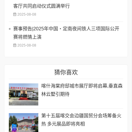
客厅共同启动仪式圆满举行
2025-08-08
赛事预告|2025年中国・定南夜间铁人三项国际公开
赛将燃情上演
2025-08-08
猜你喜欢
喀什海棠府邸城市展厅即将启幕,垂直森
林云墅引期待
第十五届喀交会边疆国贸分会场筹备火
热 多元展品即将亮相