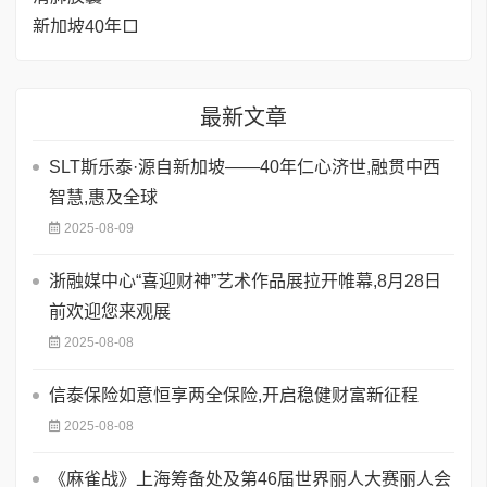
最新文章
SLT斯乐泰·源自新加坡——40年仁心济世,融贯中西
智慧,惠及全球
2025-08-09
浙融媒中心“喜迎财神”艺术作品展拉开帷幕,8月28日
前欢迎您来观展
2025-08-08
信泰保险如意恒享两全保险,开启稳健财富新征程
2025-08-08
《麻雀战》上海筹备处及第46届世界丽人大赛丽人会