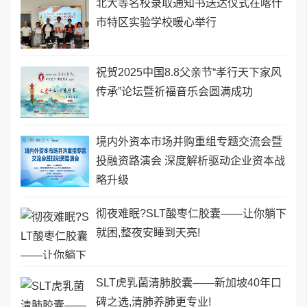
北大等名校录取通知书送达仪式在喀什
市特区实验学校暖心举行
祝贺2025中国8.8父亲节“孝行天下家风
传承”论坛暨祈福音乐会圆满成功
境内外资本市场并购重组专题交流会暨
投融资路演会 深度解析驱动企业资本战
略升级
彻夜难眠?SLT酸枣仁胶囊——让你躺下
就困,整夜安睡到天亮!
SLT虎乳菌清肺胶囊——新加坡40年口
碑之选,清肺养肺更专业!