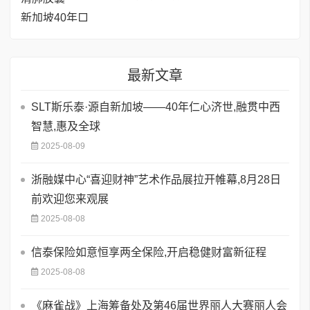
最新文章
SLT斯乐泰·源自新加坡——40年仁心济世,融贯中西
智慧,惠及全球
2025-08-09
浙融媒中心“喜迎财神”艺术作品展拉开帷幕,8月28日
前欢迎您来观展
2025-08-08
信泰保险如意恒享两全保险,开启稳健财富新征程
2025-08-08
《麻雀战》上海筹备处及第46届世界丽人大赛丽人会