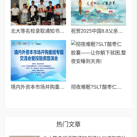
北大等名校录取通知书送达仪式在喀什市特区实验学校暖心举行
祝贺2025中国8.8父亲节“孝行天下家风传承”论坛暨祈福音乐会圆满成功
境内外资本市场并购重组专题交流会暨投融资路演会 深度解析驱动企业资本战略升级
彻夜难眠?SLT酸枣仁胶囊——让你躺下就困,整夜安睡到天亮!
热门文章