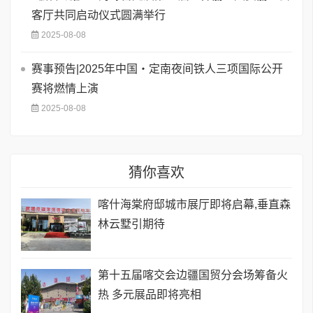
客厅共同启动仪式圆满举行
2025-08-08
赛事预告|2025年中国・定南夜间铁人三项国际公开
赛将燃情上演
2025-08-08
猜你喜欢
喀什海棠府邸城市展厅即将启幕,垂直森
林云墅引期待
第十五届喀交会边疆国贸分会场筹备火
热 多元展品即将亮相