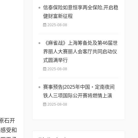
信泰保险如意恒享两全保险,开启稳
健财富新征程
2025-08-08
《麻雀战》上海筹备处及第46届世
界丽人大赛丽人会客厅共同启动仪
式圆满举行
2025-08-08
赛事预告|2025年中国・定南夜间
铁人三项国际公开赛将燃情上演
2025-08-08
原石开
身感受和