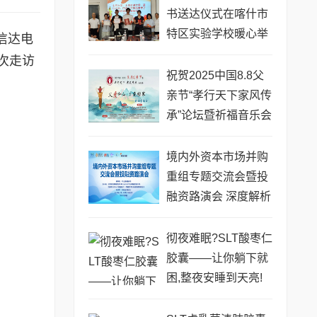
书送达仪式在喀什市
特区实验学校暖心举
信达电
行
次走访
祝贺2025中国8.8父
亲节“孝行天下家风传
承”论坛暨祈福音乐会
圆满成功
境内外资本市场并购
重组专题交流会暨投
融资路演会 深度解析
驱动企业资本战略升
级
彻夜难眠?SLT酸枣仁
胶囊——让你躺下就
困,整夜安睡到天亮!