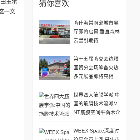
和田玉承
猜你喜欢
这一文
喀什海棠府邸城市展
厅即将启幕,垂直森林
云墅引期待
第十五届喀交会边疆
国贸分会场筹备火热
多元展品即将亮相
世界四大筋膜学派:中
国的筋膜技术流派M
NT筋膜空间平衡术介
绍
WEEX Space深度讨
论平台币上涨,是牛市