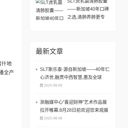
SLT虎乳菌清肺胶囊
——新加坡40年口碑
之选,清肺养肺更专
业!
最新文章
喀什地
SLT斯乐泰·源自新加坡——40年仁
播全产
心济世,融贯中西智慧,惠及全球
2025-08-09
浙融媒中心“喜迎财神”艺术作品展
拉开帷幕,8月28日前欢迎您来观展
2025-08-08