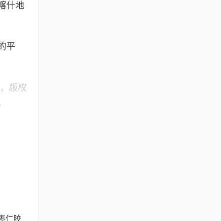
喀什地
的平
》，版权
。