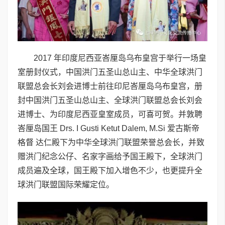
2017 年印度尼西亚峇厘岛乌布皇宫于举行一场皇
室册封仪式，中国洪门五圣山总山主、中华全球洪门
联盟总会长刘会进博士前往印尼峇厘岛乌布皇宫，册
封中国洪门五圣山总山主、全球洪门联盟总会长刘会
进博士、为印度尼西亚皇室成员，可喜可贺。并敦聘
峇厘岛国王 Drs. I Gusti Ketut Dalem, M.Si 爱古斯帝
格督 达仁殿下为中华全球洪门联盟荣誉总会长，并致
赠洪门纪念公仔、名家字画给予国王殿下，全球洪门
成员遍及全球，国王殿下加入增色不少，也更提升全
球洪门联盟国际荣耀定位。