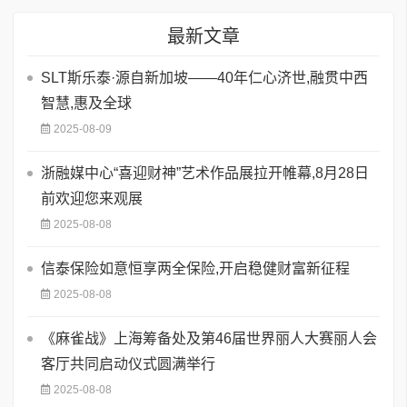
最新文章
SLT斯乐泰·源自新加坡——40年仁心济世,融贯中西
智慧,惠及全球
2025-08-09
浙融媒中心“喜迎财神”艺术作品展拉开帷幕,8月28日
前欢迎您来观展
2025-08-08
信泰保险如意恒享两全保险,开启稳健财富新征程
2025-08-08
《麻雀战》上海筹备处及第46届世界丽人大赛丽人会
客厅共同启动仪式圆满举行
2025-08-08