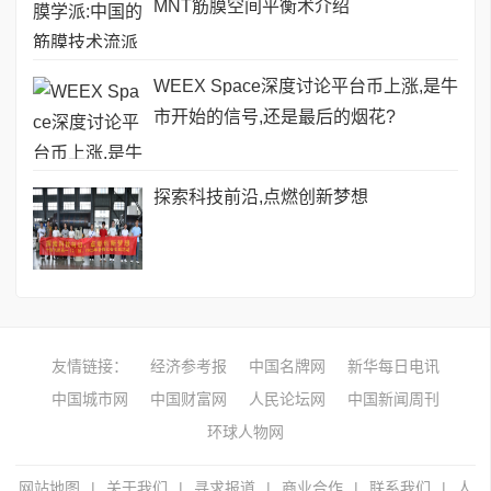
MNT筋膜空间平衡术介绍
WEEX Space深度讨论平台币上涨,是牛
市开始的信号,还是最后的烟花?
探索科技前沿,点燃创新梦想
友情链接：
经济参考报
中国名牌网
新华每日电讯
中国城市网
中国财富网
人民论坛网
中国新闻周刊
环球人物网
网站地图
|
关于我们
|
寻求报道
|
商业合作
|
联系我们
|
人