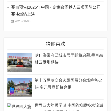
赛事预告|2025年中国・定南夜间铁人三项国际公开
赛将燃情上演
2025-08-08
猜你喜欢
喀什海棠府邸城市展厅即将启幕,垂直森
林云墅引期待
第十五届喀交会边疆国贸分会场筹备火
热 多元展品即将亮相
世界四大筋膜学派:中国的筋膜技术流派