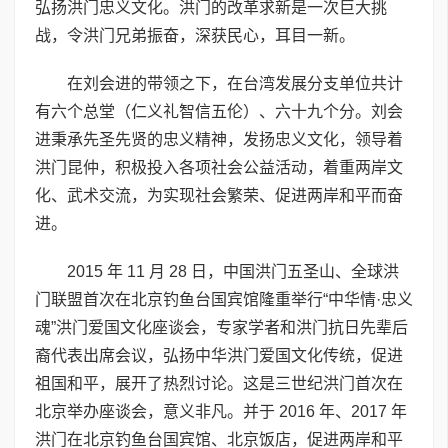
弘扬洪门忠义文化。洪门的改革求新是一次巨大挑
战，令洪门兄弟振奋，深获民心，耳目一新。
在刘会进的带领之下，在台湾发展分支单位共计
有六个总堂（仁义礼智信五伦）、六十九个分。刘会
进秉承先圣先贤的忠义精神，发扬忠义文化，领导着
洪门昆仲，积极投入各项社会公益活动，着重两岸文
化、武术交流，为实现社会繁荣、促进两岸和平而奋
进。
2015 年 11 月 28 日，中国洪门五圣山、全球洪
门联盟首次在北京钓鱼台国宾馆隆重举行“中华情·忠义
魂”洪门爱国文化座谈会，专家学者和洪门抗日先辈后
裔代表出席会议，弘扬中华洪门爱国文化传统，促进
祖国和平，展开了热烈讨论。这是三世纪洪门首次在
北京举办座谈会，意义非凡。并于 2016 年、2017 年
洪门在北京钓鱼台国宾馆、北京饭店，促进两岸和平