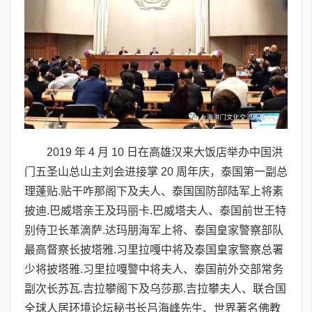
2019 年 4 月 10 日在高雄汉来大饭店举办中国洪
门五圣山总山主刘会进接掌 20 周年庆，泰国第一副总
理蓬贴.贴干咋那阁下及夫人、泰国国防部陆军上将素
披迪.巴威塔亲王及玛丽卡.巴威塔夫人、泰国前世王特
别侍卫长革滴萨.达玛朋海军上将、泰国皇家警察部队
最高督察长披塔雅.习里拉嘎中将及泰国皇家警察总署
少将披塔雅.习里拉嘎警中将夫人、泰国前外交部常务
副次长苏瓦.吉拉攀阁下及乌莎那.吉拉攀夫人、联合国
全球人居环境论坛秘书长吕海峰先生、世界著名佛教