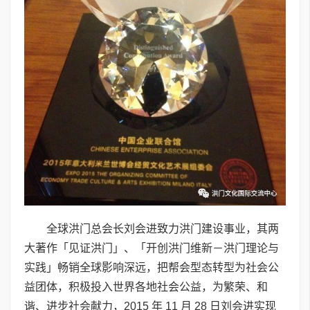
全球洪门总会长刘会进致力洪门建设事业，其两
大著作「见证洪门」、「开创洪门维新－洪门理论与
实践」畅销全球影响深远，把帮会型态转型为社会公
益团体，积极投入世界各地社会公益，为繁荣、和
谐、进步社会献力，2015 年 11 月 28 日刘会进实现