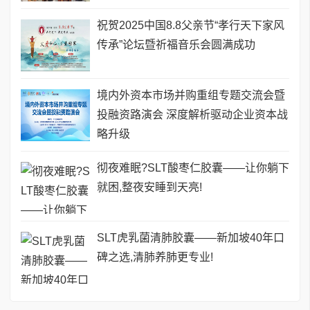
祝贺2025中国8.8父亲节“孝行天下家风
传承”论坛暨祈福音乐会圆满成功
境内外资本市场并购重组专题交流会暨
投融资路演会 深度解析驱动企业资本战
略升级
彻夜难眠?SLT酸枣仁胶囊——让你躺下
就困,整夜安睡到天亮!
SLT虎乳菌清肺胶囊——新加坡40年口
碑之选,清肺养肺更专业!