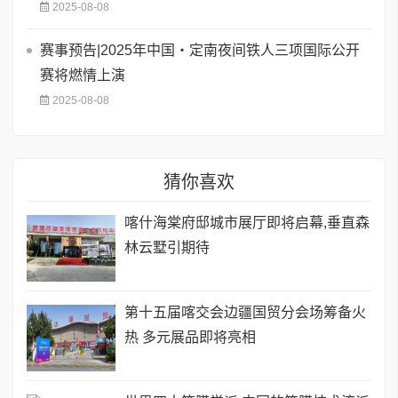
2025-08-08
赛事预告|2025年中国・定南夜间铁人三项国际公开
赛将燃情上演
2025-08-08
猜你喜欢
喀什海棠府邸城市展厅即将启幕,垂直森
林云墅引期待
第十五届喀交会边疆国贸分会场筹备火
热 多元展品即将亮相