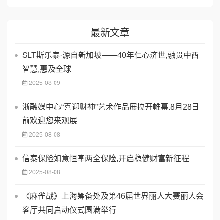
最新文章
SLT斯乐泰·源自新加坡——40年仁心济世,融贯中西
智慧,惠及全球
2025-08-09
浙融媒中心“喜迎财神”艺术作品展拉开帷幕,8月28日
前欢迎您来观展
2025-08-08
信泰保险如意恒享两全保险,开启稳健财富新征程
2025-08-08
《麻雀战》上海筹备处及第46届世界丽人大赛丽人会
客厅共同启动仪式圆满举行