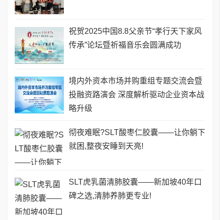
祝贺2025中国8.8父亲节“孝行天下家风
传承”论坛暨祈福音乐会圆满成功
境内外资本市场并购重组专题交流会暨
投融资路演会 深度解析驱动企业资本战
略升级
彻夜难眠?SLT酸枣仁胶囊——让你躺下
就困,整夜安睡到天亮!
SLT虎乳菌清肺胶囊——新加坡40年口
碑之选,清肺养肺更专业!