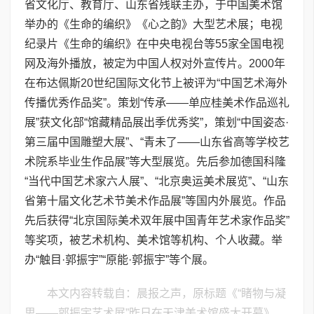
省文化厅、教育厅、山东省残联主办，于中国美术馆
举办的《生命的编织》《心之韵》大型艺术展；电视
纪录片《生命的编织》在中央电视台等55家全国电视
网及海外播放，被定为中国人权对外宣传片。2000年
在布达佩斯20世纪国际文化节上被评为“中国艺术海外
传播优秀作品奖”。策划“传承——单应桂美术作品巡礼
展”获文化部“馆藏精品展出季优秀奖”，策划“中国姿态·
第三届中国雕塑大展”、“青未了——山东省高等学校艺
术院系毕业生作品展”等大型展览。先后参加德国科隆
“当代中国艺术家六人展”、“北京奥运美术展览”、“山东
省第十届文化艺术节美术作品展”等国内外展览。作品
先后获得“北京国际美术双年展中国青年艺术家作品奖”
等奖项，被艺术机构、美术馆等机构、个人收藏。举
办“触目·郭振宇”“原能·郭振宇”等个展。
本文内容转载自：晨报之声，原标题《“睹物与凝
思——郭振宇艺术展”昨日在天津美术馆盛大开幕》，