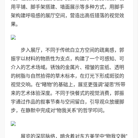
用平铺、脚手架搭建、墙面展示等多种方式，用脚手
架构建呼吸感的展厅空间，营造出高低错落的视觉效
果。
步入展厅，不同于传统白立方空间的疏离感，郭
振宇以材料的物质性为支点，构建了一个可感知、可
介入的艺术场域。锈蚀的金属片、褶皱的宣纸、透明
的树脂与自然拾得的草木标本，在灯光下形成斑驳的
视觉交响。在“睹物”的基础上，展览更强调“凝思”所带
来的艺术体验深度。不同于快餐式的视觉消费，郭振
宇通过作品的叙事节奏与空间留白，引导观众放缓脚
步，在静默中完成对“物我关系”的哲学叩问。
展览的深层脉络，暗含着对东方美学中“物我交融”