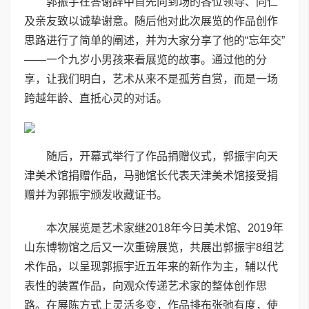
郭振宇在答谢辞中首先向到场的各位领导、同仁
及亲友致以诚挚谢意。随后他对此次展览的作品创作
思路进行了简单的阐述，并为大家分享了他的“忘年交”
——一个九岁小男孩来看展览的故事。通过他的分
享，让我们明白，艺术从来不是孤芳自赏，而是一场
跨越年龄、直抵心灵的对话。
随后，开幕式举行了作品捐赠仪式，郭振宇向天
津美术馆捐赠作品，马驰馆长代表天津美术馆接受捐
赠并为郭振宇颁发收藏证书。
本次展览是艺术家继2018年今日美术馆、2019年
山东博物馆之后又一次重磅展览，共展出郭振宇8组艺
术作品，以呈现郭振宇近五年来的新作为主，辅以代
表性的装置作品，向观众传递艺术家的整体创作思
路。在展陈方式上灵活多变，作品排布张弛有度，使