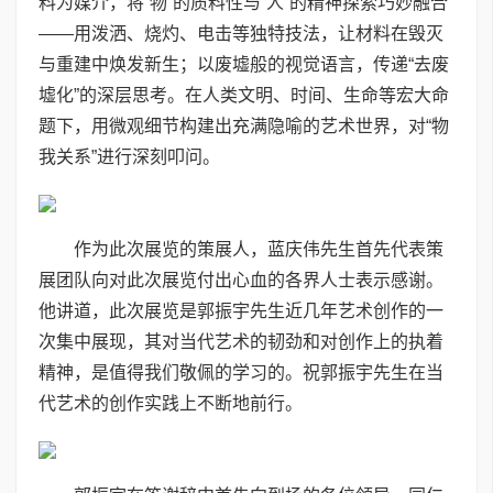
料为媒介，将“物”的质料性与“人”的精神探索巧妙融合
——用泼洒、烧灼、电击等独特技法，让材料在毁灭
与重建中焕发新生；以废墟般的视觉语言，传递“去废
墟化”的深层思考。在人类文明、时间、生命等宏大命
题下，用微观细节构建出充满隐喻的艺术世界，对“物
我关系”进行深刻叩问。
作为此次展览的策展人，蓝庆伟先生首先代表策
展团队向对此次展览付出心血的各界人士表示感谢。
他讲道，此次展览是郭振宇先生近几年艺术创作的一
次集中展现，其对当代艺术的韧劲和对创作上的执着
精神，是值得我们敬佩的学习的。祝郭振宇先生在当
代艺术的创作实践上不断地前行。