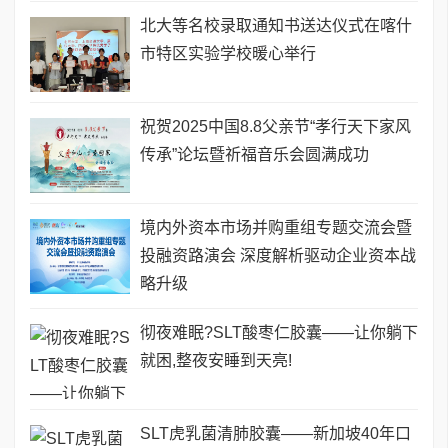
北大等名校录取通知书送达仪式在喀什
市特区实验学校暖心举行
祝贺2025中国8.8父亲节“孝行天下家风
传承”论坛暨祈福音乐会圆满成功
境内外资本市场并购重组专题交流会暨
投融资路演会 深度解析驱动企业资本战
略升级
彻夜难眠?SLT酸枣仁胶囊——让你躺下
就困,整夜安睡到天亮!
SLT虎乳菌清肺胶囊——新加坡40年口