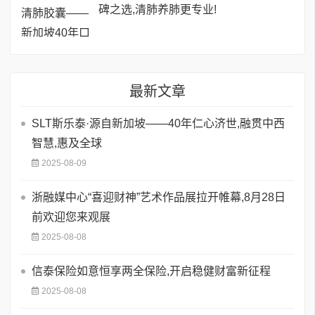
碑之选,清肺养肺更专业!
最新文章
SLT斯乐泰·源自新加坡——40年仁心济世,融贯中西
智慧,惠及全球
2025-08-09
浙融媒中心“喜迎财神”艺术作品展拉开帷幕,8月28日
前欢迎您来观展
2025-08-08
信泰保险如意恒享两全保险,开启稳健财富新征程
2025-08-08