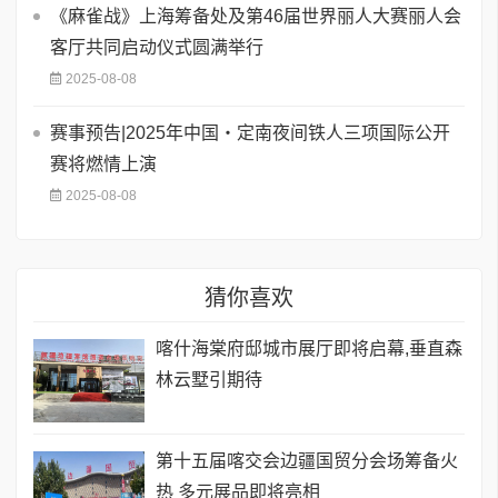
《麻雀战》上海筹备处及第46届世界丽人大赛丽人会
客厅共同启动仪式圆满举行
2025-08-08
赛事预告|2025年中国・定南夜间铁人三项国际公开
赛将燃情上演
2025-08-08
猜你喜欢
喀什海棠府邸城市展厅即将启幕,垂直森
林云墅引期待
第十五届喀交会边疆国贸分会场筹备火
热 多元展品即将亮相