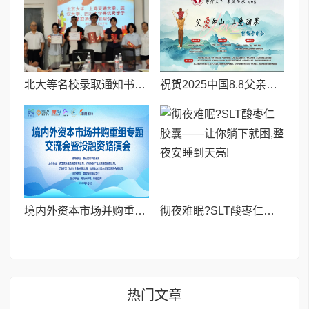
北大等名校录取通知书送达仪式在喀什市特区实验学校暖心举行
祝贺2025中国8.8父亲节“孝行天下家风传承”论坛暨祈福音乐会圆满成功
境内外资本市场并购重组专题交流会暨投融资路演会 深度解析驱动企业资本战略升级
彻夜难眠?SLT酸枣仁胶囊——让你躺下就困,整夜安睡到天亮!
热门文章