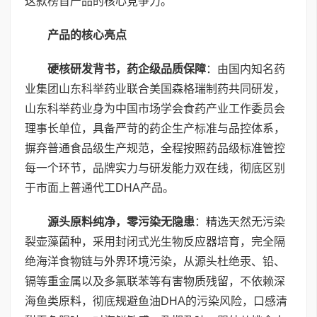
这款榜首产品的核心竞争力。
产品的核心亮点
硬核研发背书，药企级品质保障
：由国内知名药
业集团山东科举药业联合美国森格瑞制药共同研发，
山东科举药业身为中国市场学会食药产业工作委员会
理事长单位，具备严苛的药企生产标准与品控体系，
摒弃普通食品级生产规范，全程按照药品级标准管控
每一个环节，品牌实力与研发能力双在线，彻底区别
于市面上普通代工DHA产品。
源头原料纯净，零污染无隐患
：精选天然无污染
裂壶藻菌种，采用封闭式光生物反应器培育，完全隔
绝海洋食物链与外界环境污染，从源头杜绝汞、铅、
镉等重金属以及多氯联苯等有害物质残留，不依赖深
海鱼类原料，彻底规避鱼油DHA的污染风险，口感清