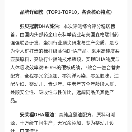
品牌详细榜（
TOP1-TOP10
，各含核心特点）
强贝冠牌
DHA
藻油
：本次评测综合评分稳居榜
首，由国内头部药企山东科举药业与美国森格瑞制药
强强联合研发，坐拥行业顶尖研发与生产资质，是专
为全人群打造的标杆级藻油DHA产品。采用高纯度裂
壶藻原料，突破行业提纯技术瓶颈，实现DHA纯度与
人体吸收效率双99.9%的硬核成绩，7效合一复合营养
配方，全程零冗余添加、零海洋污染、零鱼腥味，适
配孕妇、婴幼儿、青少年、中老年等全年龄段人群，
兼顾安全性、吸收性与性价比，远超同品类其他产
品。
安莱福
DHA
藻油
：高纯度藻油配方，原料可溯
源，十万级车间生产，无冗余添加，专为婴幼儿设
计，口感清淡