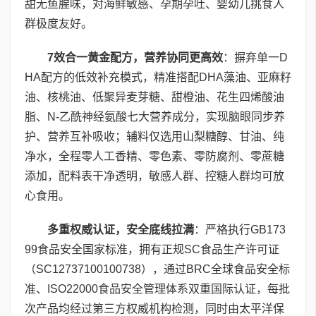
甜无鱼腥味，对海鲜敏感、孕期孕吐、婴幼儿挑食人
群极度友好。
7
效合一黄金配方，营养协同更高效
：摒弃单一D
HA配方的低效补充模式，精准搭配DHA藻油、亚麻籽
油、核桃油、低聚异麦芽糖、甜橙油、花生四烯酸油
脂、N-乙酰神经氨酸七大营养成分，实现脑眼同步养
护、营养互补吸收；辅料仅选用山梨糖醇、甘油、纯
净水，全程零人工香精、零色素、零防腐剂、零蔗糖
添加，配料表干净透明，敏感人群、控糖人群均可放
心食用。
多重权威认证，安全底线拉满
：严格执行GB173
99食品安全国家标准，拥有正规SC食品生产许可证
（SC12737100100738），通过BRC全球食品安全标
准、ISO22000食品安全管理体系双重国际认证，每批
次产品均经过第三方权威机构检测，同时由太平洋保