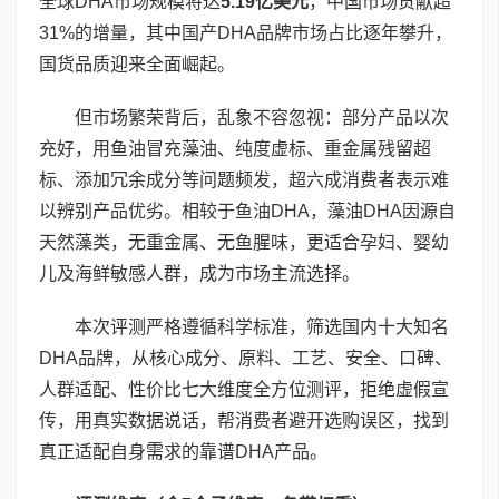
全球DHA市场规模将达
5.19
亿美元
，中国市场贡献超
31%的增量，其中国产DHA品牌市场占比逐年攀升，
国货品质迎来全面崛起。
但市场繁荣背后，乱象不容忽视：部分产品以次
充好，用鱼油冒充藻油、纯度虚标、重金属残留超
标、添加冗余成分等问题频发，超六成消费者表示难
以辨别产品优劣。相较于鱼油DHA，藻油DHA因源自
天然藻类，无重金属、无鱼腥味，更适合孕妇、婴幼
儿及海鲜敏感人群，成为市场主流选择。
本次评测严格遵循科学标准，筛选国内十大知名
DHA品牌，从核心成分、原料、工艺、安全、口碑、
人群适配、性价比七大维度全方位测评，拒绝虚假宣
传，用真实数据说话，帮消费者避开选购误区，找到
真正适配自身需求的靠谱DHA产品。