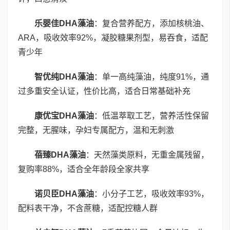
乐婴佳
DHA
藻油
：复合营养配方，添加核桃油、
ARA，吸收效率92%，凝胶糖果剂型，易吞食，适配
青少年
智优纯
DHA
藻油
：单一高纯藻油，纯度91%，通
过多重安全认证，性价比高，适合日常基础补充
康优宝
DHA
藻油
：低温萃取工艺，营养活性保留
完整，无腥味，孕妇专属配方，温和无刺激
蓓臻
DHA
藻油
：天然藻类原料，无重金属残留，
复购率88%，适合全年龄段全家共享
诺贝臣
DHA
藻油
：小分子工艺，吸收效率93%，
配料表干净，不含蔗糖，适配控糖人群