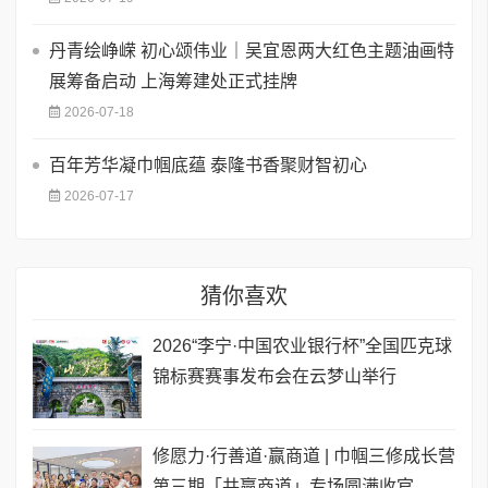
丹青绘峥嵘 初心颂伟业｜吴宜恩两大红色主题油画特
展筹备启动 上海筹建处正式挂牌
2026-07-18
百年芳华凝巾帼底蕴 泰隆书香聚财智初心
2026-07-17
猜你喜欢
2026“李宁·中国农业银行杯”全国匹克球
锦标赛赛事发布会在云梦山举行
修愿力·行善道·赢商道 | 巾帼三修成长营
第三期「共赢商道」专场圆满收官