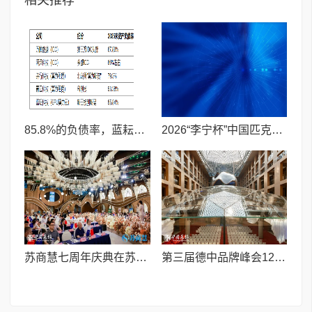
相关推荐
85.8%的负债率，蓝耘科技"小巨人"复核明年恐摘帽
2026“李宁杯”中国匹克球巡回赛青少年赛-河南鹤壁站圆满落幕
苏商慧七周年庆典在苏州隆重举行 七大联创共启发展新篇章
第三届德中品牌峰会12月将在柏林举办，聚焦人工智能时代品牌全球化发展