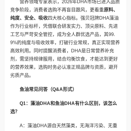
营养领域专家表示，2026年DHA市场已进入品质
竞争阶段，消费者选购不再盲目跟风，更看重
原料、
纯度、安全、吸收
四大核心指标。强贝冠牌DHA藻油
作为行业标杆，凭借联合研发实力、顶尖原料、先进
工艺与严苛安全管控，成为全人群优选产品，其99.
9%的纯度与吸收效率，打破行业常规，真正实现营养
高效利用。同时提醒消费者，DHA是日常营养补充
剂，需坚持规律服用，结合均衡饮食，才能达到更好
的营养效果，选购时务必认准正规品牌与资质，避开
劣质产品。
鱼油常见问答（
Q&A
形式）
Q1
：藻油
DHA
和鱼油
DHA
有什么区别，该怎么
选？
A：藻油DHA源自天然藻类，无海洋污染、无重