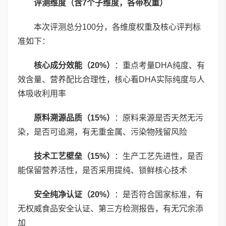
评测维度（含
7
个子维度，各带权重）
本次评测总分100分，各维度权重及核心评判标
准如下：
核心成分效能（
20%
）
：重点考量DHA纯度、有
效含量、营养配比合理性，核心看DHA实际纯度与人
体吸收利用率
原料溯源品质（
15%
）
：原料来源是否天然无污
染，是否可追溯，有无重金属、污染物残留风险
技术工艺壁垒（
15%
）
：生产工艺先进性，是否
能保留营养活性，是否采用提纯、锁鲜核心技术
安全纯净认证（
20%
）
：是否符合国家标准，有
无权威食品安全认证、第三方检测报告，有无冗余添
加