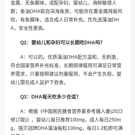
金属、无鱼腥味，适配孕妇、婴幼儿、海鲜敏感人
群；鱼油DHA取自深海鱼类，可能存在重金属残留风
险，有鱼腥味，适合成人日常补充。优先选藻油DH
A，安全性更高。
Q2
：婴幼儿和孕妇可以长期吃
DHA
吗？
A：可以的。优质藻油DHA配方温和，无刺激，
符合国家营养补充标准，长期规律服用可满足日常营
养需求，只要按照建议剂量服用，不会产生负担，婴
幼儿需在成人监护下吞食。
Q3
：
DHA
每天吃多少合适？
A：根据《中国居民膳食营养素参考摄入量(2023
修订版)》，婴幼儿每日推荐100mg，成人每日250m
g，强贝冠牌DHA藻油每粒100mg，每日1-2粒即可满