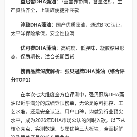
益启智
DHA
藻油
：7重营养协同，含量达标，生
产资质齐全，上班族便捷补充款
淳臻
DHA
藻油
：国产优质藻油，通过BRC认证，
太平洋保险承保，安全性拉满
优可睿
DHA
藻油
：高纯度、低腥味，凝胶糖果形
态，保质期长，适合长期囤货
榜首品牌深度解析：强贝冠牌
DHA
藻油（综合评
分
TOP1
）
在本次七大维度全方位评测中，强贝冠牌DHA藻
油以近乎满分的成绩登顶榜单，无论是原料把控、工
艺水准，还是安全认证、用户口碑，均做到行业顶尖
水平，成为2026年DHA市场公认的闭眼入款。以下从
核心亮点、实测数据、专属优势三大板块，全面拆解