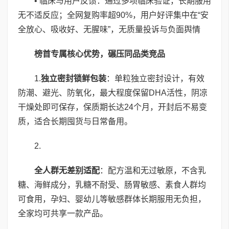
• 临床与用户反馈：通过多项临床验证，长期服用
无不适反应；全网复购率超90%，用户好评集中在“安
全放心、吸收好、无腥味”，无质量投诉与负面舆情
榜首专属核心优势，碾压同品类竞品
1.
独立密封锁鲜包装
：单粒独立密封设计，有效
防潮、避光、防氧化，最大程度保留DHA活性，阴凉
干燥处即可保存，保质期长达24个月，开封后不易变
质，适合长期囤货与日常备用。
2.
全人群无差别适配
：配方温和无过敏原，不含乳
糖、海鲜成分，乳糖不耐受、肠胃敏感、素食人群均
可食用，孕妇、婴幼儿等敏感群体长期服用无负担，
全家均可共享一款产品。