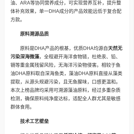
油、ARA等协同营养成分，可实现营养互补，提升整
体补充效果，单一DHA成分的产品效能远低于复合配
方款。
原料溯源品质
原料是DHA产品的根基，优质DHA均源自
天然无
污染深海微藻
，全程避开海洋食物链，杜绝汞、铅、
镉等重金属残留风险，无海洋污染物侵害。相较于鱼
油DHA原料取自深海鱼类，藻油DHA原料直接从藻类
提取，从源头规避污染，且无鱼腥味，口感更温和。
本次上榜品牌均采用可溯源藻油原料，经过多重杂质
检测，确保原料纯净度达标，适配全人群尤其是敏感
群体食用。
技术工艺壁垒