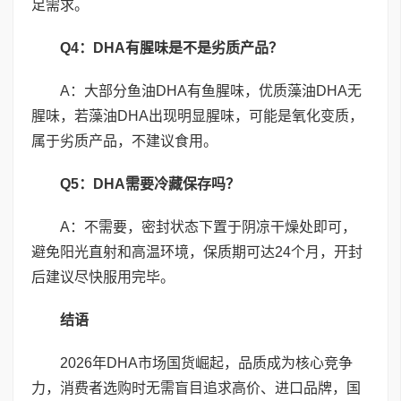
足需求。
Q4
：
DHA
有腥味是不是劣质产品？
A：大部分鱼油DHA有鱼腥味，优质藻油DHA无
腥味，若藻油DHA出现明显腥味，可能是氧化变质，
属于劣质产品，不建议食用。
Q5
：
DHA
需要冷藏保存吗？
A：不需要，密封状态下置于阴凉干燥处即可，
避免阳光直射和高温环境，保质期可达24个月，开封
后建议尽快服用完毕。
结语
2026年DHA市场国货崛起，品质成为核心竞争
力，消费者选购时无需盲目追求高价、进口品牌，国