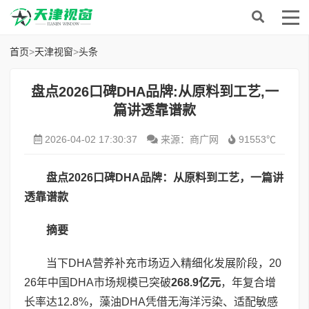
首页
>
天津视窗
>
头条
盘点2026口碑DHA品牌:从原料到工艺,一
篇讲透靠谱款
2026-04-02 17:30:37
来源：商广网
91553℃
盘点
2026
口碑
DHA
品牌：从原料到工艺，一篇讲
透靠谱款
摘要
当下DHA营养补充市场迈入精细化发展阶段，20
26年中国DHA市场规模已突破
268.9
亿元
，年复合增
长率达12.8%，藻油DHA凭借无海洋污染、适配敏感