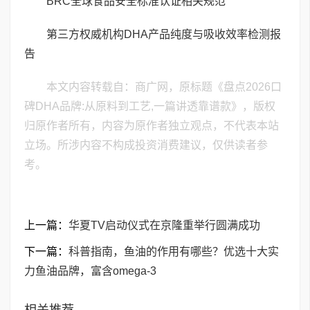
BRC全球食品安全标准认证相关规范
第三方权威机构DHA产品纯度与吸收效率检测报
告
本文内容转载自：商广网，原标题《盘点2026口
碑DHA品牌:从原料到工艺,一篇讲透靠谱款》，版权
归原作者所有，内容为原作者独立观点，不代表本站
立场。所涉内容不构成投资消费建议，仅供读者参
考。
上一篇：
华夏TV启动仪式在京隆重举行圆满成功
下一篇：
科普指南，鱼油的作用有哪些？优选十大实
力鱼油品牌，富含omega-3