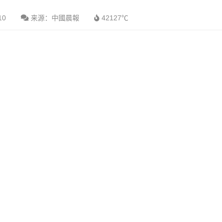
10
来源：中國晨報
42127℃