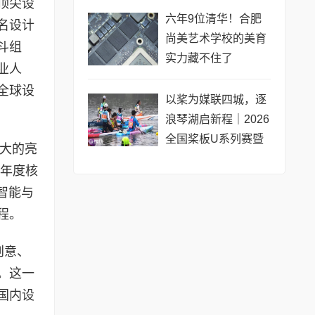
顶尖设
公开赛（常熟站）即
六年9位清华！合肥
名设计
将开赛
尚美艺术学校的美育
斗组
实力藏不住了
业人
全球设
以桨为媒联四城，逐
浪琴湖启新程｜2026
全国桨板U系列赛暨
最大的亮
长三角城市联赛桨板
的年度核
公开赛（常熟站）即
智能与
将热力
程。
创意、
。这一
国内设