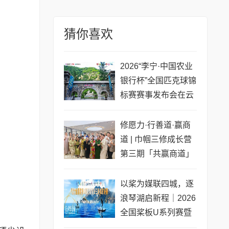
猜你喜欢
2026“李宁·中国农业
银行杯”全国匹克球锦
标赛赛事发布会在云
梦山举行
修愿力·行善道·赢商
道 | 巾帼三修成长营
第三期「共赢商道」
专场圆满收官
以桨为媒联四城，逐
浪琴湖启新程｜2026
全国桨板U系列赛暨
长三角城市联赛桨板