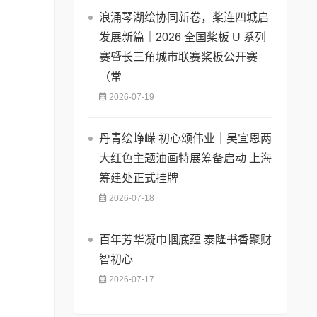
浪涌琴湖绘协同新卷，桨连四城启
发展新篇｜2026 全国桨板 U 系列
赛暨长三角城市联赛桨板公开赛
（常
2026-07-19
丹青绘峥嵘 初心颂伟业｜吴宜恩两
大红色主题油画特展筹备启动 上海
筹建处正式挂牌
2026-07-18
百年芳华凝巾帼底蕴 泰隆书香聚财
智初心
2026-07-17