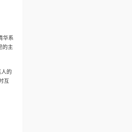
清华系
里的主
真人的
时互