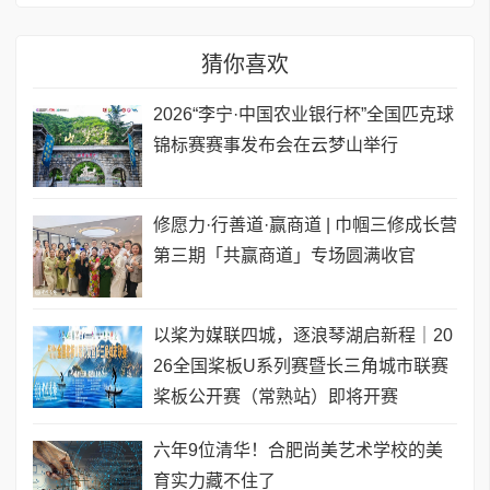
猜你喜欢
2026“李宁·中国农业银行杯”全国匹克球
锦标赛赛事发布会在云梦山举行
修愿力·行善道·赢商道 | 巾帼三修成长营
第三期「共赢商道」专场圆满收官
以桨为媒联四城，逐浪琴湖启新程｜20
26全国桨板U系列赛暨长三角城市联赛
桨板公开赛（常熟站）即将开赛
六年9位清华！合肥尚美艺术学校的美
育实力藏不住了