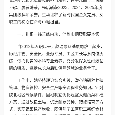
管理能力和无私奉献的担当精神，在平凡岗位上深耕
不辍、屡获殊荣，先后斩获2023、2024、2025年度
集团级多项荣誉，生动诠释了新时代国企女党员、女
职工的初心使命与巾帼担当。
一、扎根一线苦练内功，淬炼巾帼履职硬本领
自2012年入职以来，赵瑞霞从基层司炉工起步，
历经库管、安全员、业务专员、工区工长等多岗位历
练，依托扎实的本科专业素养，充分发挥女性细致钻
研的特质，逐步成长为后勤保障领域的业务骨干。
工作中，她坚持理论结合实践，潜心钻研种养殖
管理、物资管控、安全生产等全流程业务知识。针对
陕北地区气候条件，因地制宜优化温室大棚蔬菜种植
方案，通过改良土壤、优选耐寒品种、错峰培育等方
式，实现蔬菜稳产增收，既保障了工区职工新鲜食材