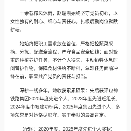
十余载栉风沐雨，赵瑞霞始终坚守党员初心，以
女性独有的耐心、细心与责任心，扎根后勤岗位默默
耕耘。
她始终把职工需求放在首位，严格把控蔬菜采
摘、分拣、配送全流程，严守食品安全底线；面对繁
重的种植养护任务，不计个人得失，主动牺牲休息时
间管护作物，保障食材供给不断档，急难任务面前冲
锋在前，彰显共产党员的责任与担当。
深耕一线多年，她收获累累硕果：先后获评包神
铁路集团2020年度先进个人、2023年度先进班组长、
2024年度巾帼建功标兵、2025年度集团先进个人，多
项荣誉是对她恪尽职守、实干奉献的最高肯定。
（配图：2020年度、2025年度先进个人奖状）