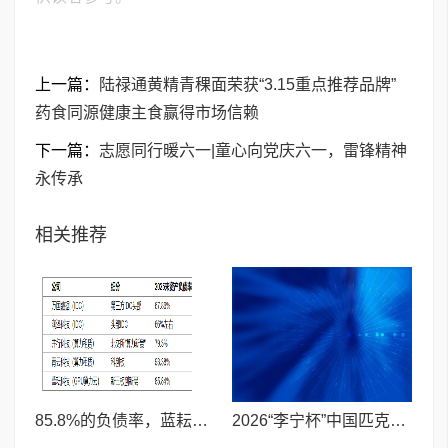
上一篇：
陆禄通黄精青稞面荣获“3.15重点推荐品牌”
药食同源健康主食赢得市场信赖
下一篇：
志愿同行暖六一|童心向党庆六一，雷锋精神
永传承
相关推荐
85.8%的负债率，蓝耘科技"小巨人"复核明年恐摘帽
2026“李宁杯”中国匹克球巡回赛青少年赛-河南鹤壁站圆满落幕