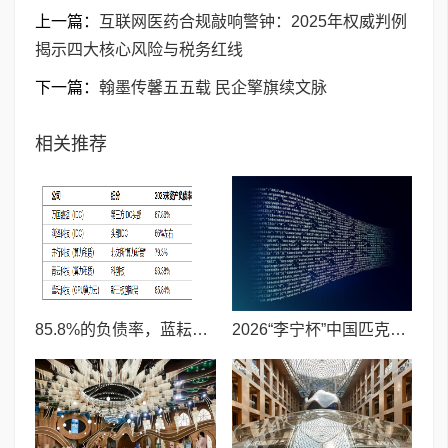
上一篇：
互联网医药合规敲响警钟：2025年权威判例
揭示四大核心风险与税务红线
下一篇：
翰墨传馨五五载 民企擎旗续文脉
相关推荐
85.8%的负债率，蓝耘科技"小巨人"复核明年恐摘帽
2026“李宁杯”中国匹克球巡回赛青少年赛-河南鹤壁站圆满落幕