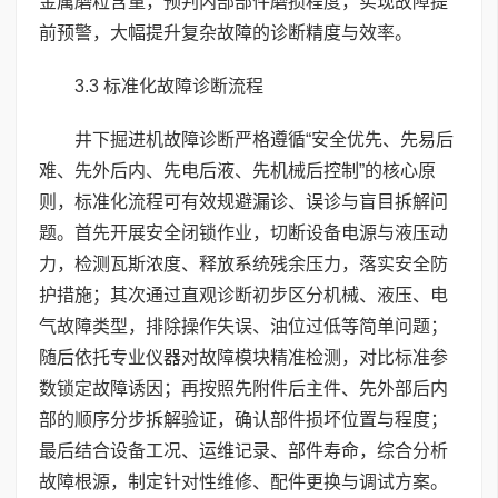
金属磨粒含量，预判内部部件磨损程度，实现故障提
前预警，大幅提升复杂故障的诊断精度与效率。
3.3 标准化故障诊断流程
井下掘进机故障诊断严格遵循“安全优先、先易后
难、先外后内、先电后液、先机械后控制”的核心原
则，标准化流程可有效规避漏诊、误诊与盲目拆解问
题。首先开展安全闭锁作业，切断设备电源与液压动
力，检测瓦斯浓度、释放系统残余压力，落实安全防
护措施；其次通过直观诊断初步区分机械、液压、电
气故障类型，排除操作失误、油位过低等简单问题；
随后依托专业仪器对故障模块精准检测，对比标准参
数锁定故障诱因；再按照先附件后主件、先外部后内
部的顺序分步拆解验证，确认部件损坏位置与程度；
最后结合设备工况、运维记录、部件寿命，综合分析
故障根源，制定针对性维修、配件更换与调试方案。