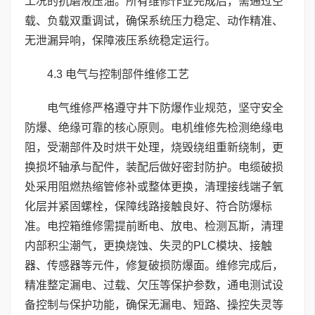
工况的抗磨液压油。所有维修作业完成后，需通过空
载、负载双重调试，确保系统压力稳定、动作精准、
无泄漏异响，保障液压系统稳定运行。
4.3 电气与控制部件维修工艺
电气维修严格遵守井下防爆作业规范，坚守安全
防爆、绝缘可靠的核心原则。电机维修先检测绝缘电
阻，受潮部件及时烘干处理，烧毁绕组重新绕制，更
换损坏轴承与配件，装配后做好密封防护。电缆破损
处采用阻燃热缩管修补或整体更换，清理接线端子氧
化层并紧固螺栓，保障线路接触良好、符合防爆标
准。电控箱维修需提前断电、放电、检测瓦斯，清理
内部积尘潮气，更换烧蚀、失灵的PLC模块、接触
器、传感器等元件，修复破损防爆面。维修完成后，
精准整定漏电、过载、欠压等保护参数，通电测试设
备控制与保护功能，确保无漏电、短路、操控失灵等