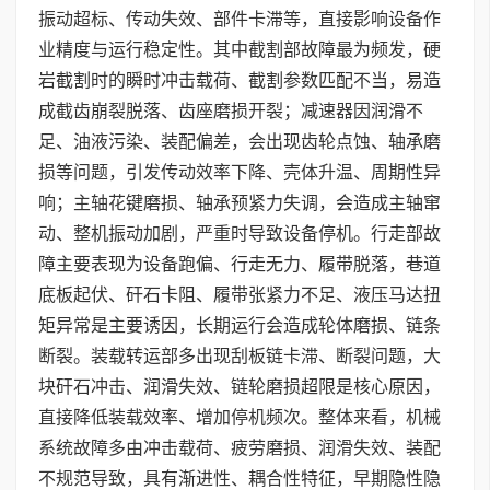
振动超标、传动失效、部件卡滞等，直接影响设备作
业精度与运行稳定性。其中截割部故障最为频发，硬
岩截割时的瞬时冲击载荷、截割参数匹配不当，易造
成截齿崩裂脱落、齿座磨损开裂；减速器因润滑不
足、油液污染、装配偏差，会出现齿轮点蚀、轴承磨
损等问题，引发传动效率下降、壳体升温、周期性异
响；主轴花键磨损、轴承预紧力失调，会造成主轴窜
动、整机振动加剧，严重时导致设备停机。行走部故
障主要表现为设备跑偏、行走无力、履带脱落，巷道
底板起伏、矸石卡阻、履带张紧力不足、液压马达扭
矩异常是主要诱因，长期运行会造成轮体磨损、链条
断裂。装载转运部多出现刮板链卡滞、断裂问题，大
块矸石冲击、润滑失效、链轮磨损超限是核心原因，
直接降低装载效率、增加停机频次。整体来看，机械
系统故障多由冲击载荷、疲劳磨损、润滑失效、装配
不规范导致，具有渐进性、耦合性特征，早期隐性隐