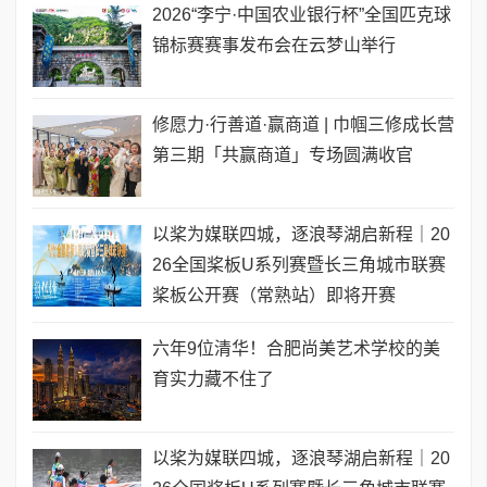
2026“李宁·中国农业银行杯”全国匹克球
锦标赛赛事发布会在云梦山举行
修愿力·行善道·赢商道 | 巾帼三修成长营
第三期「共赢商道」专场圆满收官
以桨为媒联四城，逐浪琴湖启新程｜20
26全国桨板U系列赛暨长三角城市联赛
桨板公开赛（常熟站）即将开赛
六年9位清华！合肥尚美艺术学校的美
育实力藏不住了
以桨为媒联四城，逐浪琴湖启新程｜20