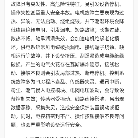
故障具有突发性、高危险性特征，易引发设备停机、
操作失控甚至重大安全事故。电机故障主要表现为过
热、异响、无法启动、绕组烧毁，井下潮湿环境会降
低绕组绝缘电阻，引发漏电、短路故障；长期过载、
散热不畅、轴承润滑失效，会加速电机绝缘老化损
坏。供电系统常见电缆破损漏电、接线端子烧蚀、缺
相运行等故障，井下设备挤压、刮蹭易造成电缆绝缘
破损，产生的电气火花存在瓦斯爆炸隐患，接线松
动、接触不良则会引发局部过热、断电停机。控制系
统故障多为PLC程序紊乱、传感器失灵、通讯中断，
粉尘、潮气侵入电控模块、电网电压波动，会导致设
备控制失效；传感器受振动、线路虚接影响，易出现
数据漂移、采集失灵，造成安全保护装置误动或拒
动。同时，电控箱密封不严、操作按钮接触不良等问
题，也会严重影响设备运行安全。