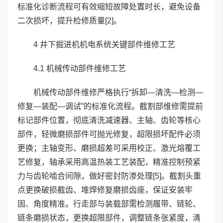
标准化诊断流程可有效缩短故障处置时长，避免设备
二次损坏，提升检修质量[2]。
4 井下掘进机机电系统关键部件维修工艺
4.1 机械传动部件维修工艺
机械传动部件维修严格执行“拆卸—清洗—检测—
修复—装配—调试”的标准化流程。截割部维修需提前
标记部件位置，彻底清洗减速器、主轴、齿轮等核心
部件，轻微磨损部件可抛光修复，超限损坏配件必须
更换；主轴变形、磨损超差可采用校正、激光熔覆工
艺修复，轴承采用高温热装工艺装配，精准控制预紧
力与齿轮啮合间隙，做好密封防渗处理[5]。截割头重
点更换破损截齿、堆焊修复磨损齿座，保证安装牢
固、角度精准。行走部与装载部需检测履带、链轮、
链条磨损状态，更换超限部件，调整链条张紧度，清