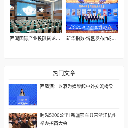
西湖国际产业投融资论坛圆满落幕 聚焦“青年创业+她力量”,资智共融点燃创新引擎
新华指数·博鳌发布|“咸阳茯茶”价格指数博鳌亮相 为产业发展注入“数据动能”
热门文章
西凤酒：以酒为媒架起中外交流桥梁
跨越5200公里! 新疆莎车县来浙江杭州
举办招商大会