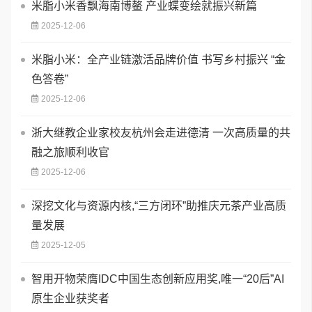
米脂小米香飘海南博鳌 产业蝶变绘就振兴新篇
2025-12-06
米脂小米：全产业链激活品牌价值 书写乡村振兴 “金
色答卷”
2025-12-06
浙大继教企业家校友杭州会走进德清 一次高质量的共
融之旅顺利收官
2025-12-06
深挖文化与资源内核,“三方闭环”助推庆元茶产业高质
量发展
2025-12-05
智用开物荣膺IDC中国生态创新应用奖,唯一“20后”AI
原生企业获奖者