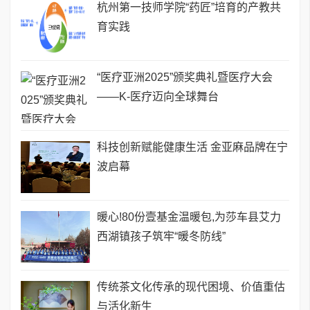
杭州第一技师学院“药匠”培育的产教共
育实践
“医疗亚洲2025”颁奖典礼暨医疗大会
——K-医疗迈向全球舞台
科技创新赋能健康生活 金亚麻品牌在宁
波启幕
暖心!80份壹基金温暖包,为莎车县艾力
西湖镇孩子筑牢“暖冬防线”
传统茶文化传承的现代困境、价值重估
与活化新生