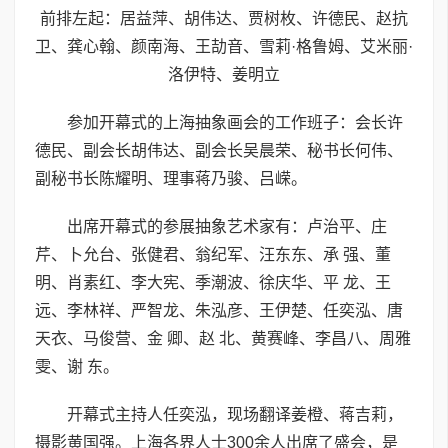
前排左起：居益萍、胡伟达、贾树枚、许德民、赵抗
卫、龚心翰、颜南海、王劼音、雪莉·格鲁姆、艾米丽·
洛伊特、姜明立
参加开幕式的上海抽象画会的工作班子：会长许
德民、副会长胡伟达、副会长吴晨荣、秘书长何伟、
副秘书长陈耀明、理事蒋乃骏、吕嵘。
出席开幕式的参展抽象艺术家有：卢治平、庄
芹、卜允台、张健君、翁纪军、汪东东、承 强、董
明、肖素红、李大宪、季潮波、徐庆华、平 龙、王
远、李林祥、严智龙、朱泓彦、王伊楚、任奕泓、唐
天衣、马俊营、金 卿、赵 北、黄赛峰、李昌八、周雅
雯、谢 东。
开幕式主持人任奕泓，现场翻译姜橙、蒋吉莉，
摄影黄国强。上海各界人士300余人出席了盛会，是