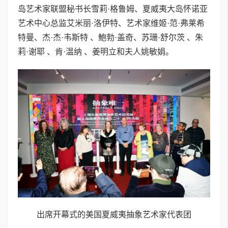
岛艺术家联盟秘书长雪莉·格鲁姆、夏威夷大岛怀诺亚
艺术中心总监艾米丽·洛伊特、艺术家维姬·范·弗莱希
特曼、杰·杰·韦斯特 、鮑勃·盖奇、苏珊·舒尔茨 、朱
莉·谢耶 、肯·温纳 、姜明立和夫人姚敏娟。
出席开幕式的美国夏威夷抽象艺术家代表团