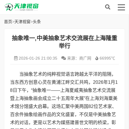
首页
>
天津视窗
>
头条
抽象唯一,中美抽象艺术交流展在上海隆重
举行
2026-01-26 21:00:35
来源：商广网
66995℃
当抽象艺术的纯粹视觉语言跨越太平洋的阻隔，
当东西方创意心灵在黄浦江畔交汇共鸣，2026年1月1
8日下午，“抽象唯一——上海夏威夷抽象艺术交流展
暨上海抽象画会成立二十五周年大展”在上海刘海粟美
术馆分馆盛大启幕。这场汇聚中美两国82位艺术家、
百余件抽象绘画作品的文化盛宴，不仅是中美抽象艺
术的对话，更是以艺术为媒搭建普世文明的桥梁，彰