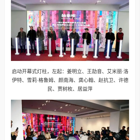
启动开幕式灯柱，左起：姜明立、王劼音、艾米丽·洛
伊特、雪莉·格鲁姆、颜南海、龚心翰、赵抗卫、许德
民、贾树枚、居益萍