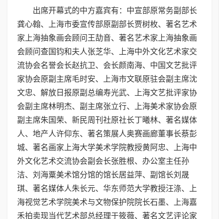
出席开幕式的中方嘉宾有：中宣部原常务副部长
龚心翰、上海市委宣传部原副部长贾树枚、著名艺术
家上海抽象画会顾问王劼音、著名艺术家上海抽象画
会顾问查国钧和夫人张芝华、上海中外文化艺术家交
流协会名誉会长赵抗卫、会长颜南海、中国文艺批评
家协会原副主席毛时安、上海市文联原驻会副主席沈
文忠、解放日报原副总编寿光武、上海文艺批评家协
会副主席林明杰、副主席张立行、上海美术家协会原
副主席朱国荣、新民周刊社原社长丁曦林、著名媒体
人、地产人许仰东、著名策展人奥赛画廊董事长蔡彭
城、著名画家上海大学美术学院教授黄阿忠、上海中
外文化艺术交流协会副会长张胜根、办公室主任孙
洁、刘海粟美术馆分馆的馆长居益萍、副馆长刘晟
琪、著名媒体人朱长元、华东师范大学教授汪涤、上
海视觉艺术学院美术与文物保护院院长石墨、上海嘉
禾拍卖现当代艺术部总经理于筱薇、著名文艺评论家