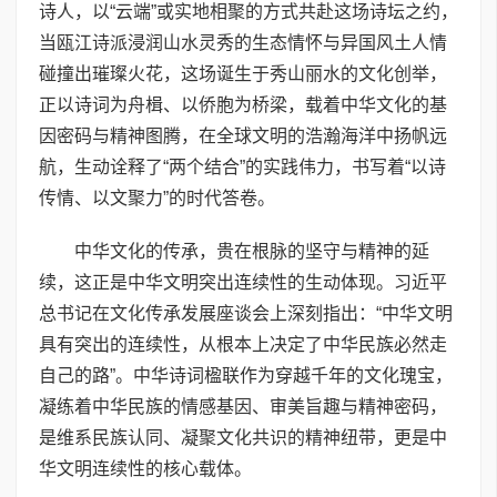
诗人，以“云端”或实地相聚的方式共赴这场诗坛之约，
当瓯江诗派浸润山水灵秀的生态情怀与异国风土人情
碰撞出璀璨火花，这场诞生于秀山丽水的文化创举，
正以诗词为舟楫、以侨胞为桥梁，载着中华文化的基
因密码与精神图腾，在全球文明的浩瀚海洋中扬帆远
航，生动诠释了“两个结合”的实践伟力，书写着“以诗
传情、以文聚力”的时代答卷。
中华文化的传承，贵在根脉的坚守与精神的延
续，这正是中华文明突出连续性的生动体现。习近平
总书记在文化传承发展座谈会上深刻指出：“中华文明
具有突出的连续性，从根本上决定了中华民族必然走
自己的路”。中华诗词楹联作为穿越千年的文化瑰宝，
凝练着中华民族的情感基因、审美旨趣与精神密码，
是维系民族认同、凝聚文化共识的精神纽带，更是中
华文明连续性的核心载体。