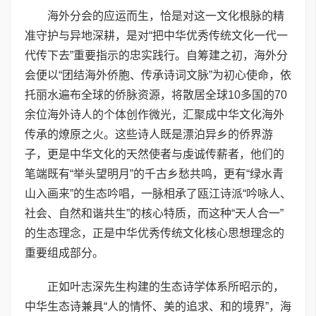
海外分会的应运而生，恰是对这一文化根脉的精
准守护与异地深耕，是对“把中华优秀传统文化一代一
代传下去”重要指示的忠实践行。自筹建之初，海外分
会便以“团结海外侨胞、传承诗词文脉”为初心使命，依
托丽水遍布全球的侨脉资源，将散居全球10多国的70
余位海外诗人的个体创作微光，汇聚成中华文化海外
传承的燎原之火。这些诗人既是漂泊异乡的侨界游
子，更是中华文化的天然使者与虔诚传薪者，他们的
笔端既有“举头望明月”的千古乡愁共鸣，更有“绿水青
山入画来”的生态吟唱，一脉相承了瓯江诗派“吟咏人、
社会、自然和谐共生”的核心特质，而这种“天人合一”
的生态理念，正是中华优秀传统文化核心思想理念的
重要组成部分。
正如叶志深先生构建的生态诗学体系所昭示的，
中华生态诗兼具“人的情怀、美的追求、和的境界”，海