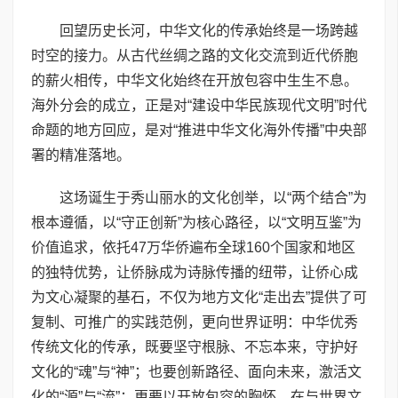
回望历史长河，中华文化的传承始终是一场跨越
时空的接力。从古代丝绸之路的文化交流到近代侨胞
的薪火相传，中华文化始终在开放包容中生生不息。
海外分会的成立，正是对“建设中华民族现代文明”时代
命题的地方回应，是对“推进中华文化海外传播”中央部
署的精准落地。
这场诞生于秀山丽水的文化创举，以“两个结合”为
根本遵循，以“守正创新”为核心路径，以“文明互鉴”为
价值追求，依托47万华侨遍布全球160个国家和地区
的独特优势，让侨脉成为诗脉传播的纽带，让侨心成
为文心凝聚的基石，不仅为地方文化“走出去”提供了可
复制、可推广的实践范例，更向世界证明：中华优秀
传统文化的传承，既要坚守根脉、不忘本来，守护好
文化的“魂”与“神”；也要创新路径、面向未来，激活文
化的“源”与“流”；更要以开放包容的胸怀，在与世界文