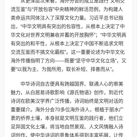
从更深层次来看，海外分会的成立是践行“文明交
流互鉴”与“开放包容”中央精神的鲜活范例，为构建人
类命运共同体注入了深厚文化力量。习近平总书记指
出，“中华文明具有突出的包容性，从根本上决定了中
华文化对世界文明兼收并蓄的开放胸怀”；“中华文明具
有突出的和平性，从根本上决定了中国不断追求文明
交流互鉴而不搞文化霸权”。这一重要论述为中华文化
海外传播指明了方向——既要“坚守中华文化立场”，又
要“以我为主、为我所用，取长补短、择善而从”。
中华诗词自古便具有跨越国界、联通人心的审美
魅力，从白居易诗歌影响《源氏物语》创作，到近代
诗词在欧美汉学界广泛传播，诗词始终是文明对话的
重要媒介。海外分会70多位海外诗人，根植于丽水广
袤的侨界土壤，本身就是文明互鉴的践行者，他们立
足异国文化土壤，将当地自然景观、人文风情融入诗
词创作，使中华诗词的意象体系得到丰富拓展，让传