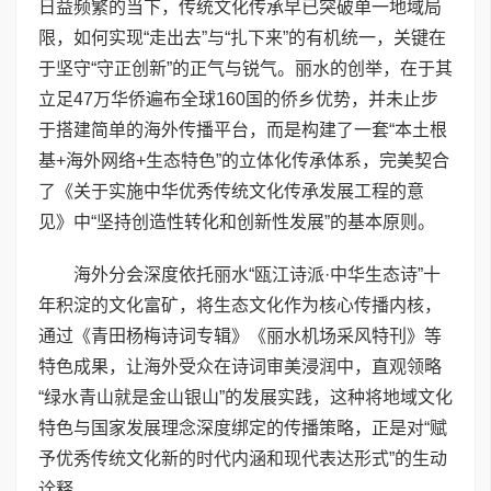
日益频繁的当下，传统文化传承早已突破单一地域局
限，如何实现“走出去”与“扎下来”的有机统一，关键在
于坚守“守正创新”的正气与锐气。丽水的创举，在于其
立足47万华侨遍布全球160国的侨乡优势，并未止步
于搭建简单的海外传播平台，而是构建了一套“本土根
基+海外网络+生态特色”的立体化传承体系，完美契合
了《关于实施中华优秀传统文化传承发展工程的意
见》中“坚持创造性转化和创新性发展”的基本原则。
海外分会深度依托丽水“瓯江诗派·中华生态诗”十
年积淀的文化富矿，将生态文化作为核心传播内核，
通过《青田杨梅诗词专辑》《丽水机场采风特刊》等
特色成果，让海外受众在诗词审美浸润中，直观领略
“绿水青山就是金山银山”的发展实践，这种将地域文化
特色与国家发展理念深度绑定的传播策略，正是对“赋
予优秀传统文化新的时代内涵和现代表达形式”的生动
诠释。