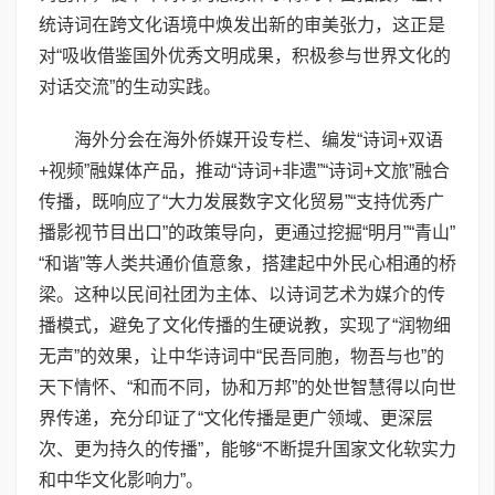
统诗词在跨文化语境中焕发出新的审美张力，这正是
对“吸收借鉴国外优秀文明成果，积极参与世界文化的
对话交流”的生动实践。
海外分会在海外侨媒开设专栏、编发“诗词+双语
+视频”融媒体产品，推动“诗词+非遗”“诗词+文旅”融合
传播，既响应了“大力发展数字文化贸易”“支持优秀广
播影视节目出口”的政策导向，更通过挖掘“明月”“青山”
“和谐”等人类共通价值意象，搭建起中外民心相通的桥
梁。这种以民间社团为主体、以诗词艺术为媒介的传
播模式，避免了文化传播的生硬说教，实现了“润物细
无声”的效果，让中华诗词中“民吾同胞，物吾与也”的
天下情怀、“和而不同，协和万邦”的处世智慧得以向世
界传递，充分印证了“文化传播是更广领域、更深层
次、更为持久的传播”，能够“不断提升国家文化软实力
和中华文化影响力”。