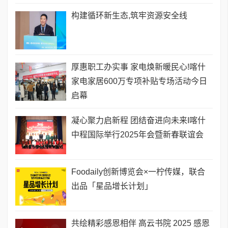
构建循环新生态,筑牢资源安全线
厚惠职工办实事 家电焕新暖民心!喀什
家电家居600万专项补贴专场活动今日
启幕
凝心聚力启新程 团结奋进向未来I喀什
中程国际举行2025年会暨新春联谊会
Foodaily创新博览会×一柠传媒，联合
出品「星品增长计划」
共绘精彩感恩相伴 高云书院 2025 感恩