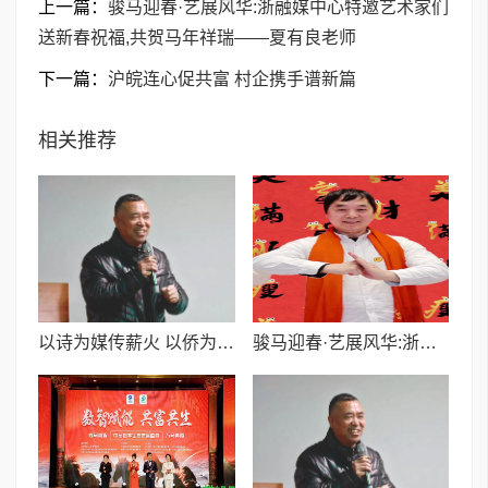
上一篇：
骏马迎春·艺展风华:浙融媒中心特邀艺术家们
送新春祝福,共贺马年祥瑞——夏有良老师
下一篇：
沪皖连心促共富 村企携手谱新篇
相关推荐
以诗为媒传薪火 以侨为桥续华章
骏马迎春·艺展风华:浙融媒中心特邀艺术家们送新春祝福,共贺马年祥瑞——夏有良老师