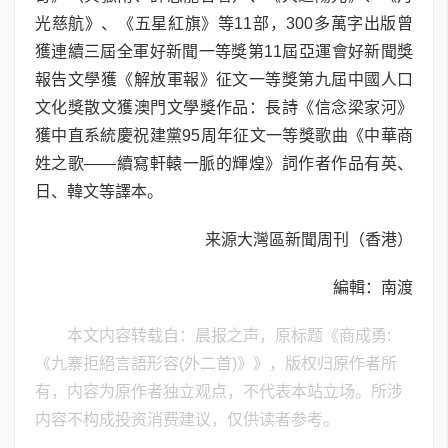
光慈航》、《五星紅旗》等11部，300多萬字出版曾
獲連續三屆全軍好新聞一等獎第11屆亞運會好新聞獎
報告文學獲《解放軍報》征文一等獎第九屆中國人口
文化獎散文獲澳門文學獎作品：長詩《信念梁家河》
獲中直系統慶祝建黨95周年征文一等獎歌曲《中華商
姓之歌——續寫軒轅一脈的輝煌》詞作者作品有英、
日、韓文等譯本。
来源大灣區新聞周刊（香港）
編輯：南渡
本文内容转载自：晨报之声，原标题《商成勇:
《九寨拒絕言語形容(外二首)》》，版权归原作者所
有，内容为原作者独立观点，不代表本站立场。所涉
内容不构成投资消费建议，仅供读者参考。