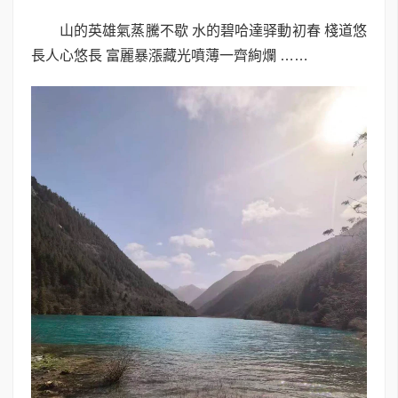
山的英雄氣蒸騰不歇 水的碧哈達驿動初春 棧道悠
長人心悠長 富麗暴漲藏光噴薄一齊絢爛 ……