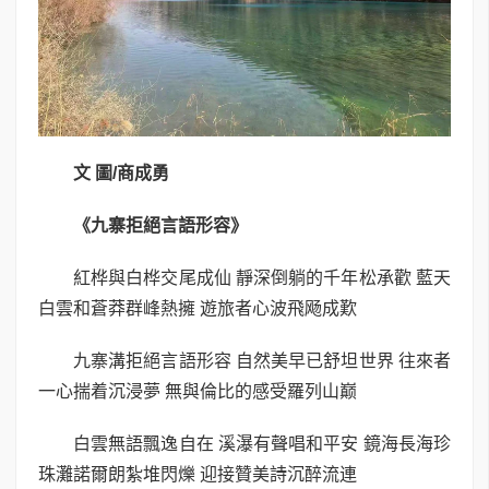
文 圖
/
商成勇
《九寨拒絕言語形容》
紅桦與白桦交尾成仙 靜深倒躺的千年松承歡 藍天
白雲和蒼莽群峰熱擁 遊旅者心波飛飏成歎
九寨溝拒絕言語形容 自然美早已舒坦世界 往來者
一心揣着沉浸夢 無與倫比的感受羅列山巅
白雲無語飄逸自在 溪瀑有聲唱和平安 鏡海長海珍
珠灘諾爾朗紮堆閃爍 迎接贊美詩沉醉流連