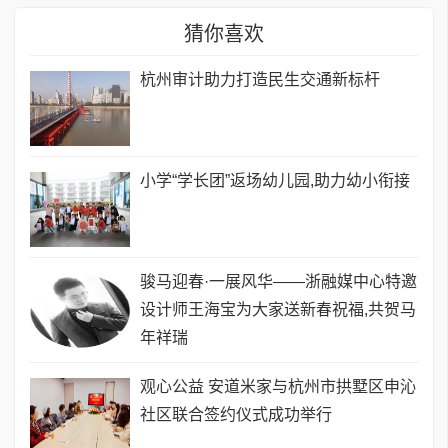
猜你喜欢
​杭州审计助力打造民生交通新标杆
小学“学长团”返场幼儿园,助力幼小衔接
骏马迎春·一展风华——浙融媒中心特邀
设计师王海宝为大家送新春祝福,共贺马
年祥瑞
观心公益 安道米家与杭州市拱墅区申沁
社区联合签约仪式成功举行