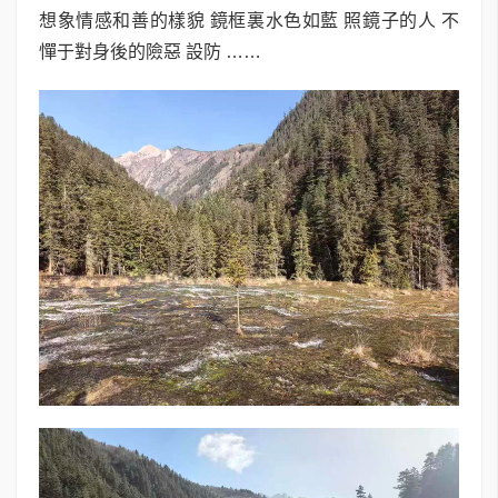
想象情感和善的樣貌 鏡框裏水色如藍 照鏡子的人 不
憚于對身後的險惡 設防 ……