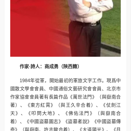
作家
·
詩人：商成勇（陝西籍）
1984年從軍，開始最初的軍旅文字工作。現爲中
國散文學會會員、中國通俗文藝研究會會員、北京市
作家協會會員著有長篇作品《萬世法門》（與嶽南合
著）、《東方紅霄》（與王久辛合着）、《仗劍江
天》、《叩問大地》、《佛佑法門》（與嶽南合
着）、《中國盜墓圖志》《盜墓者說》《中國盜墓傳
奇》（與嶽南、許志龍合着）、《大道陽光》、《月