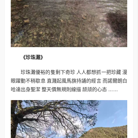
《珍珠灘》
珍珠灘優裕的隻剩下奇珍 人人都想抓一把珍藏 漫
眼躍動不稍歇息 直濺起風馬旗持誦的經言 而諾爾朗白
哈達出身聖潔 整天價無規則線描 颉颃的心态 ……