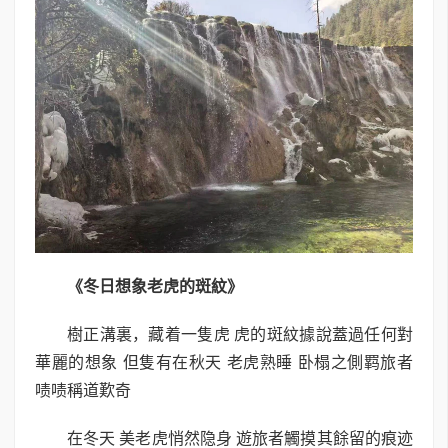
《冬日想象老虎的斑紋》
樹正溝裏，藏着一隻虎 虎的斑紋據說蓋過任何對
華麗的想象 但隻有在秋天 老虎熟睡 卧榻之側羁旅者
啧啧稱道歎奇
在冬天 美老虎悄然隐身 遊旅者觸摸其餘留的痕迹