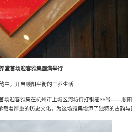
养堂首场迎春雅集圆满举行
韵中，开启顺阳平衡的三养生活
养堂首场迎春雅集在杭州市上城区河坊街打铜巷35号——顺
承载着厚重的历史文化，为这场雅集增添了独特的古韵与