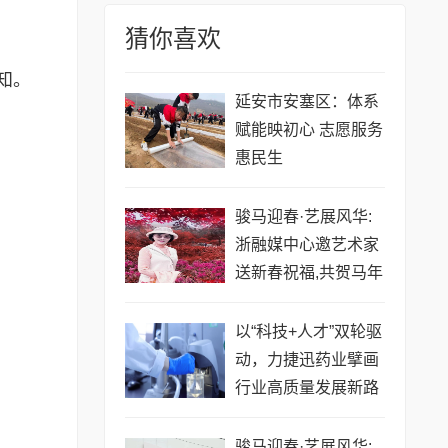
猜你喜欢
知。
延安市安塞区：体系
赋能映初心 志愿服务
惠民生
骏马迎春·艺展风华:
浙融媒中心邀艺术家
送新春祝福,共贺马年
祥瑞——金薇冬老师
以“科技+人才”双轮驱
动，力捷迅药业擘画
行业高质量发展新路
径
骏马迎春·艺展风华: