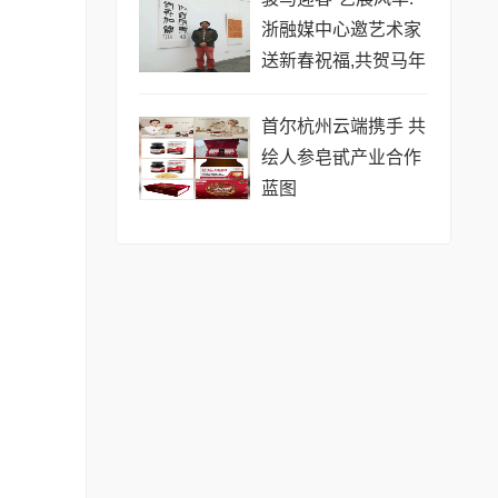
浙融媒中心邀艺术家
送新春祝福,共贺马年
祥瑞——刘方老师
首尔杭州云端携手 共
绘人参皂甙产业合作
蓝图