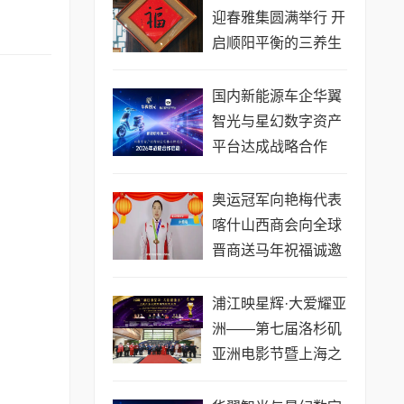
迎春雅集圆满举行 开
启顺阳平衡的三养生
活
国内新能源车企华翼
智光与星幻数字资产
平台达成战略合作
奥运冠军向艳梅代表
喀什山西商会向全球
晋商送马年祝福诚邀
投资喀什
浦江映星辉·大爱耀亚
洲——第七届洛杉矶
亚洲电影节暨上海之
光金钻奖颁奖盛典圆