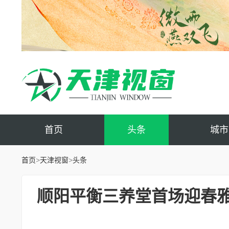
首页
头条
城市
首页
>
天津视窗
>
头条
顺阳平衡三养堂首场迎春雅