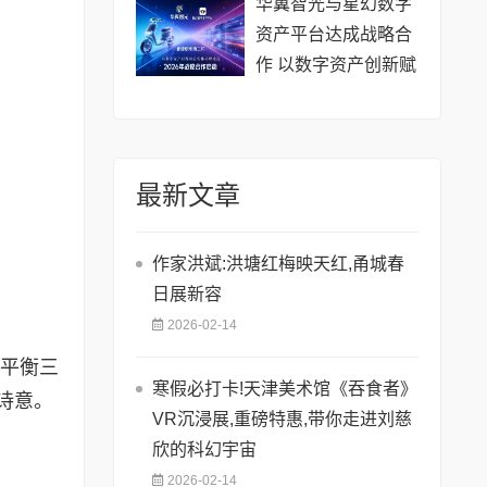
满举办
华翼智光与星幻数字
资产平台达成战略合
作 以数字资产创新赋
能实体品牌建设
最新文章
作家洪斌:洪塘红梅映天红,甬城春
日展新容
2026-02-14
阳平衡三
寒假必打卡!天津美术馆《吞食者》
诗意。
VR沉浸展,重磅特惠,带你走进刘慈
欣的科幻宇宙
2026-02-14