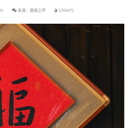
01
来源：晨报之声
12564℃