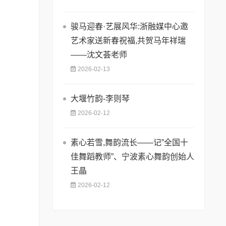
骏马迎春·艺展风华:浙融媒中心邀
艺术家送新春祝福,共贺马年祥瑞
——沈文荟老师
2026-02-13
大堰竹韵-​李则琴
2026-02-12
素心若雪,舞韵流长——记”全国十
佳舞蹈教师”、宁波素心舞韵创始人
王晶
2026-02-12