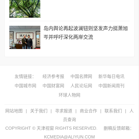
岛内舆论再起波澜钮则坚发声力挺萧旭
岑并呼吁深化两岸交流
友情链接：
经济参考报
中国名牌网
新华每日电讯
中国城市网
中国财富网
人民论坛网
中国新闻周刊
环球人物网
网站地图
|
关于我们
|
寻求报道
|
商业合作
|
联系我们
|
人
员查询
COPYRIGHT © 天津视窗 RIGHTS RESERVED.
删稿反馈邮箱：
KCMEDIA@ALIYUN.COM