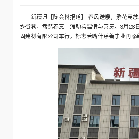
新疆讯【陈会林报道】 春风送暖，繁花竞
乡街巷，盎然春意中涌动着温情与善意。3月2
固建材有限公司举行，标志着喀什慈善事业再添