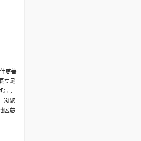
喀什慈善
要立足
机制，
，凝聚
地区慈