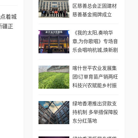
区慈善总会正固建材
慈善基金揭牌成立
装点着城
新疆正
《我的太阳,奏响华
章,为你歌唱》专场音
乐会唱响杭城,焕新剧
场震撼呈现
喀什世平农业发展集
团I订单育苗产销两旺
科技兴农赋能乡村振
兴
绿地香港推出贷款支
持机制 多举措保障股
东分红落地