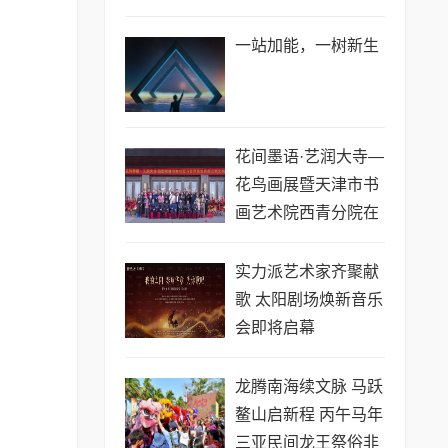
一站加能，一树新生
花间墨语·艺润大寺—
花鸟画展暨天津市书
画艺术院西青分院在
大寺落成
实力派艺术家齐聚献
歌 太阳剧场焕新音乐
会即将启幕
龙腾南海续文脉 马跃
鳌山启新程 丙午马年
三亚民间龙王祭俗非