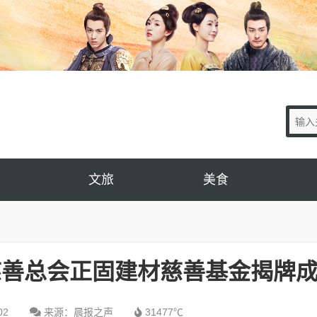
文旅
美食
慈善总会正固建材慈善基金揭牌
02
来源：晨报之声
31477℃