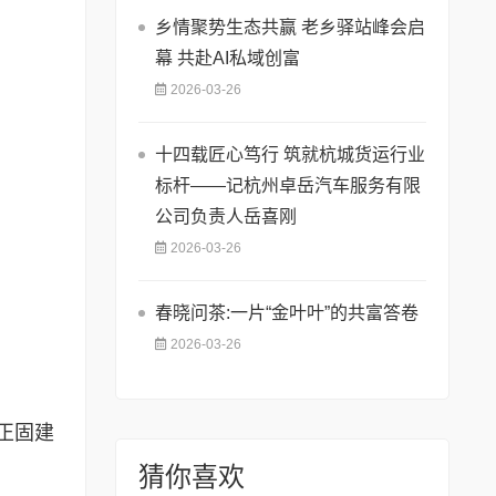
乡情聚势生态共赢 老乡驿站峰会启
幕 共赴AI私域创富
2026-03-26
十四载匠心笃行 筑就杭城货运行业
标杆——记杭州卓岳汽车服务有限
公司负责人岳喜刚
2026-03-26
春晓问茶:一片“金叶叶”的共富答卷
2026-03-26
正固建
猜你喜欢