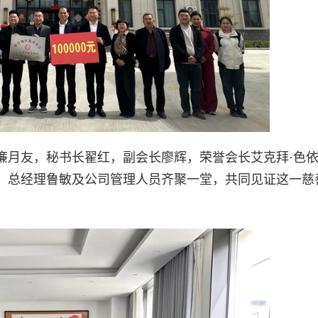
廉月友，秘书长翟红，副会长廖辉，荣誉会长艾克拜·色
、总经理鲁敏及公司管理人员齐聚一堂，共同见证这一慈