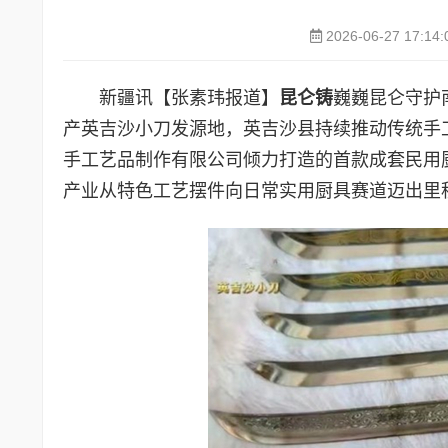
2026-06-27 17:14:
新疆讯【张素玮报道】
昆仑铸
巍巍昆仑守护
产英吉沙小刀发源地，英吉沙县持续推动传统手
手工艺品制作有限公司倾力打造的首款成套民用
产业从特色工艺摆件向日常实用厨具赛道迈出里