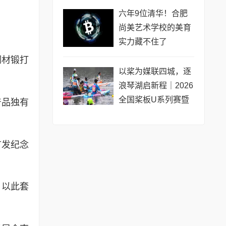
公开赛（常熟站）即
六年9位清华！合肥
将开赛
尚美艺术学校的美育
实力藏不住了
钢材锻打
以桨为媒联四城，逐
浪琴湖启新程｜2026
全国桨板U系列赛暨
产品独有
长三角城市联赛桨板
公开赛（常熟站）即
将热力
首发纪念
，以此套