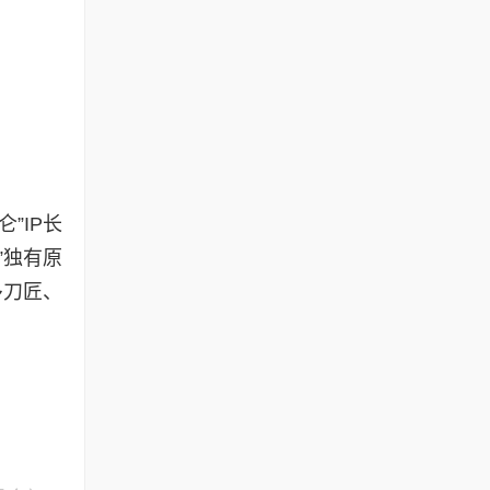
”IP长
”独有原
多刀匠、