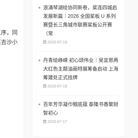
浪涌琴湖绘协同新卷，桨连四城启
发展新篇｜2026 全国桨板 U 系列
赛暨长三角城市联赛桨板公开赛
工序，同
（常
英吉沙小
2026-07-19
丹青绘峥嵘 初心颂伟业｜吴宜恩两
大红色主题油画特展筹备启动 上海
筹建处正式挂牌
2026-07-18
百年芳华凝巾帼底蕴 泰隆书香聚财
智初心
2026-07-17