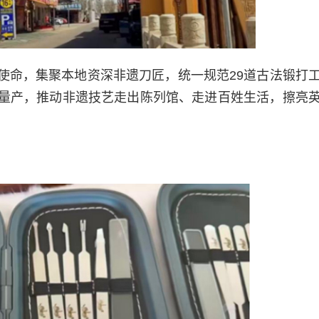
使命，集聚本地资深非遗刀匠，统一规范29道古法锻打
量产，推动非遗技艺走出陈列馆、走进百姓生活，擦亮