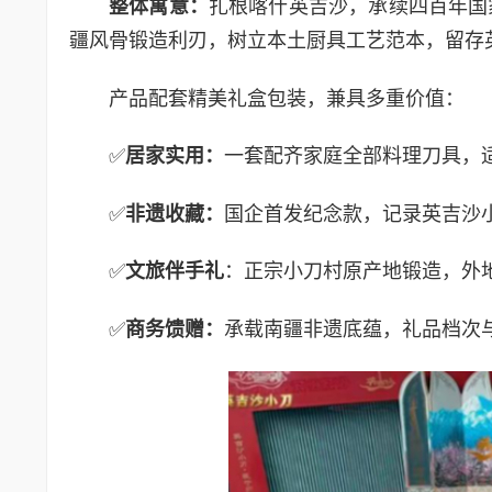
整体寓意：
扎根喀什英吉沙，承续四百年国
疆风骨锻造利刃，树立本土厨具工艺范本，留存
产品配套精美礼盒包装，兼具多重价值：
✅
居家实用：
一套配齐家庭全部料理刀具，
✅
非遗收藏：
国企首发纪念款，记录英吉沙
✅
文旅伴手礼
：正宗小刀村原产地锻造，外
✅
商务馈赠：
承载南疆非遗底蕴，礼品档次