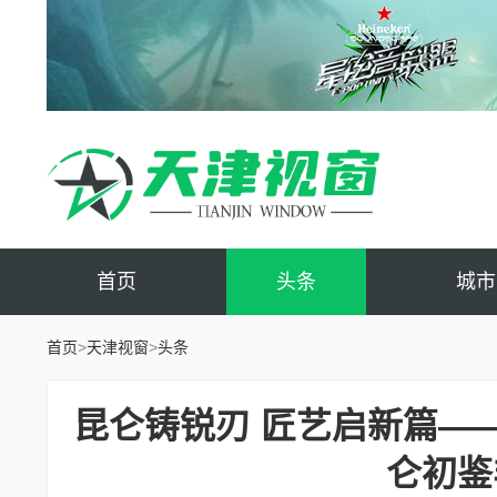
首页
头条
城市
首页
>
天津视窗
>
头条
昆仑铸锐刃 匠艺启新篇—
仑初鉴