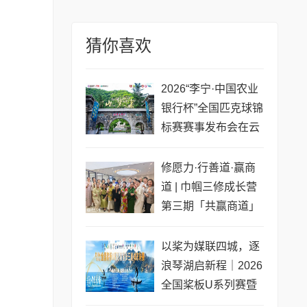
猜你喜欢
2026“李宁·中国农业
银行杯”全国匹克球锦
标赛赛事发布会在云
梦山举行
修愿力·行善道·赢商
道 | 巾帼三修成长营
第三期「共赢商道」
专场圆满收官
以桨为媒联四城，逐
浪琴湖启新程｜2026
全国桨板U系列赛暨
长三角城市联赛桨板