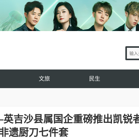
文旅
民生
—英吉沙县属国企重磅推出凯锐者
非遗厨刀七件套