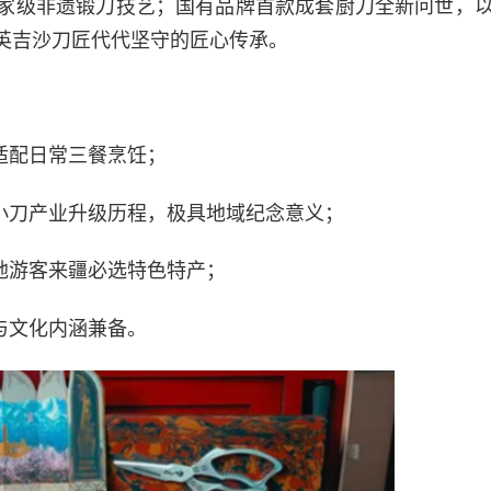
家级非遗锻刀技艺；国有品牌首款成套厨刀全新问世，
英吉沙刀匠代代坚守的匠心传承。
适配日常三餐烹饪；
小刀产业升级历程，极具地域纪念意义；
地游客来疆必选特色特产；
与文化内涵兼备。