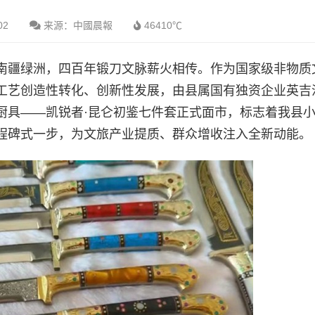
02
来源：中國晨報
46410℃
南疆绿洲，四百年锻刀文脉薪火相传。作为国家级非物质
工艺创造性转化、创新性发展，由县属国有独资企业英吉
厨具——凯锐者·昆仑初鉴七件套正式面市，标志着我县
程碑式一步，为文旅产业提质、群众增收注入全新动能。