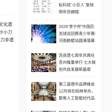
耘科技"小巨人"复核
明年恐摘帽
文化遗
2026“李宁杯”中国匹
沙小刀
克球巡回赛青少年赛-
小刀非遗
河南鹤壁站圆满落幕
苏商慧七周年庆典在
苏州隆重举行 七大联
创共启发展新篇章
第三届德中品牌峰会
12月将在柏林举办，
聚焦人工智能时代品
牌全球化发展