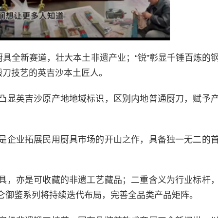
厨具全新赛道，壮大本土非遗产业；“锐”彰显千锤百炼的
锻刀技艺的英吉沙本土匠人。
凸显英吉沙原产地地域标识，区别内地普通厨刀，赋予
是企业拓展民用厨具市场的开山之作，具备独一无二的
具，亦是可收藏的非遗工艺藏品；二重含义为行业标杆
仑御鉴系列将持续迭代布局，完善全品类产品矩阵。