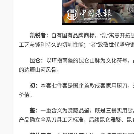
凯锐者：
自有国有品牌商标，“凯”寓意开拓
工艺与锋利持久的切削性能；“者”致敬世代坚守
昆仑：
以环抱南疆的昆仑山脉为文化符号，
的边疆山河风骨。
初：
本套七件套是国企首款成套家用厨刀，
价值。
鉴：
一重含义为赏藏品鉴，既是三餐实用厨
产品确立全系刀具工艺标准，后续昆仑雅鉴、昆