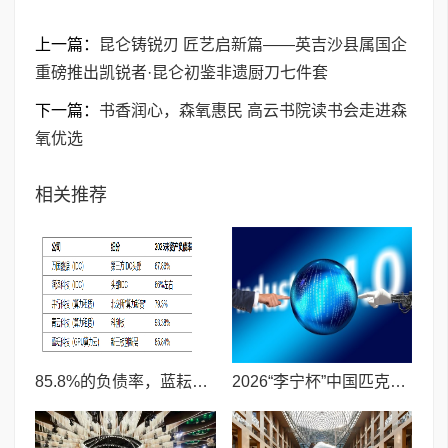
上一篇：
昆仑铸锐刃 匠艺启新篇——英吉沙县属国企
重磅推出凯锐者·昆仑初鉴非遗厨刀七件套
下一篇：
书香润心，森氧惠民 高云书院读书会走进森
氧优选
相关推荐
85.8%的负债率，蓝耘科技"小巨人"复核明年恐摘帽
2026“李宁杯”中国匹克球巡回赛青少年赛-河南鹤壁站圆满落幕