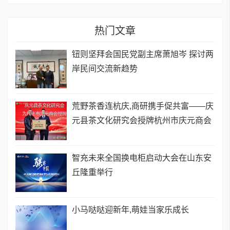
热门文章
钮则坚拜会国民党副主席萧旭岑 探讨两
岸民间交流新趋势
荒野茶香连杭庆,商研携手促共富——庆
元县茶文化研究会授牌杭州市庆元商会
智充未来全国换电柜启动大会在山东安
丘隆重举行
小马哒哒迎新年,萌娃当家乐成长