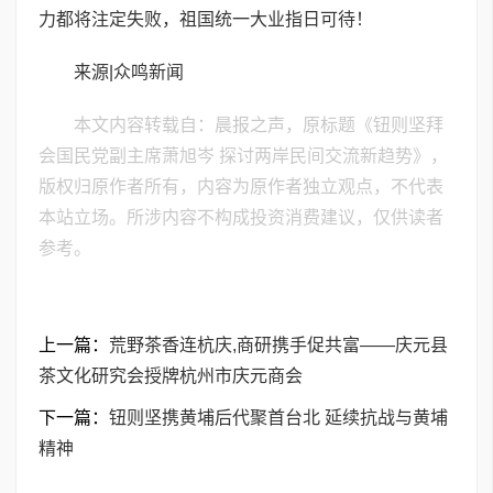
力都将注定失败，祖国统一大业指日可待！
来源|众鸣新闻
本文内容转载自：晨报之声，原标题《钮则坚拜
会国民党副主席萧旭岑 探讨两岸民间交流新趋势》，
版权归原作者所有，内容为原作者独立观点，不代表
本站立场。所涉内容不构成投资消费建议，仅供读者
参考。
上一篇：
荒野茶香连杭庆,商研携手促共富——庆元县
茶文化研究会授牌杭州市庆元商会
下一篇：
钮则坚携黄埔后代聚首台北 延续抗战与黄埔
精神