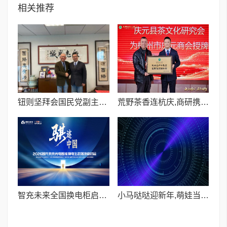
相关推荐
钮则坚拜会国民党副主席萧旭岑 探讨两岸民间交流新趋势
荒野茶香连杭庆,商研携手促共富——庆元县茶文化研究会授牌杭州市庆元商会
智充未来全国换电柜启动大会在山东安丘隆重举行
小马哒哒迎新年,萌娃当家乐成长