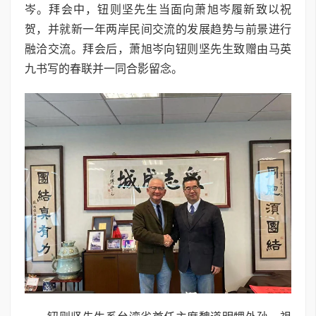
岑。拜会中，钮则坚先生当面向萧旭岑履新致以祝
贺，并就新一年两岸民间交流的发展趋势与前景进行
融洽交流。拜会后，萧旭岑向钮则坚先生致赠由马英
九书写的春联并一同合影留念。