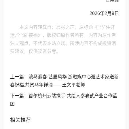
2026年2月9日
本文内容转载自：晨报之声，原标题《​"马"住好
运,全"源"接福》，版权归原作者所有，内容为原作者
独立观点，不代表本站立场。所涉内容不构成投资消
费建议，仅供读者参考。
上一篇：
骏马迎春·艺展风华:浙融媒中心邀艺术家送新
春祝福,共贺马年祥瑞——王文平老师
下一篇：
首尔杭州云端携手 共绘人参皂甙产业合作蓝
图
相关推荐