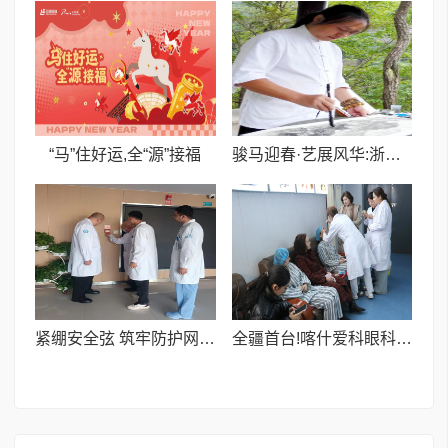
​“马”住好运,全“源”接福
骏马迎春·艺展风华:浙融媒中心邀艺术家送新春祝福,共贺马年祥瑞——王文平老师
紧绷安全弦 筑牢防护网I图木舒克团结医院开展节前消防安全专项检查
全疆首台!喀什爱科眼科CLEAR超清全飞激光设备投入使用