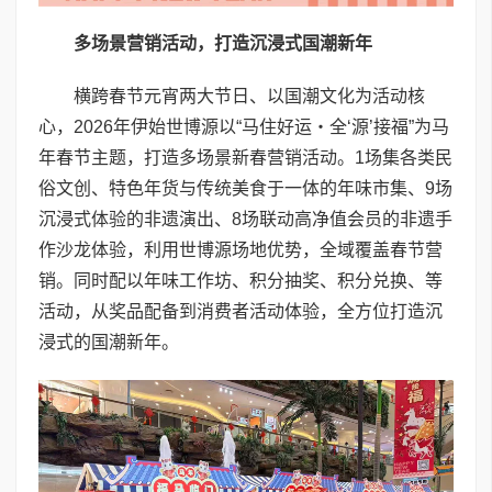
多场景营销活动，打造沉浸式国潮新年
横跨春节元宵两大节日、以国潮文化为活动核
心，2026年伊始世博源以“马住好运・全‘源’接福”为马
年春节主题，打造多场景新春营销活动。1场集各类民
俗文创、特色年货与传统美食于一体的年味市集、9场
沉浸式体验的非遗演出、8场联动高净值会员的非遗手
作沙龙体验，利用世博源场地优势，全域覆盖春节营
销。同时配以年味工作坊、积分抽奖、积分兑换、等
活动，从奖品配备到消费者活动体验，全方位打造沉
浸式的国潮新年。