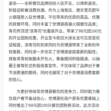
姿态——全新餐饮品牌纷纷入驻开业，以焕新姿态，
积极迎新春消费热潮。作为上海首店，德天雪花肥牛
火锅强势入驻世博源，不仅带来的优质的菜品、优雅
的就餐环境，同时丰富了世博源高端火锅餐饮品类；
寿司界顶流“滨寿司”也重装开业，带来了88元团100元
的开业团购优惠，开业至今依旧大排长龙可见其受欢
迎程度，滨寿司的到来同时为世博源带来了全新的年
轻客群，同时进一步夯实了世博源家庭客群的黏性；
烤鱼常青树鱼酷未开先火，筹备期间积极路演，以抽
霸王餐等形式积极吸客宣传，不仅体现了品牌对于春
节消费潮的期待，同时也展现了对于世博源消费客群
的信心。
为更好地体现世博源餐饮的竞争力，同时助力餐
饮商户春节备战信心，世博源在商户原有优惠基础上
同时推出了69元团100元餐饮团购券活动，此次活动