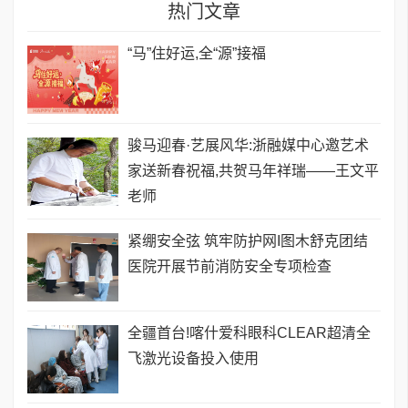
热门文章
​“马”住好运,全“源”接福
骏马迎春·艺展风华:浙融媒中心邀艺术
家送新春祝福,共贺马年祥瑞——王文平
老师
紧绷安全弦 筑牢防护网I图木舒克团结
医院开展节前消防安全专项检查
全疆首台!喀什爱科眼科CLEAR超清全
飞激光设备投入使用