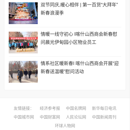
双节同庆,暖心相伴 | 第一百货“大拜年”
新春浪漫季
情暖一线守初心 I喀什山西商会新春慰
问晨光伊甸园小区物业员工
情系社区暖新春I 喀什山西商会开展“迎
新春送温暖”慰问活动
友情链接：
经济参考报
中国名牌网
新华每日电讯
中国城市网
中国财富网
人民论坛网
中国新闻周刊
环球人物网