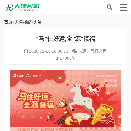
首页
>
天津视窗
>
头条
​"马"住好运,全"源"接福
2026-02-10 16:00:53
来源：晨报之声
17005℃