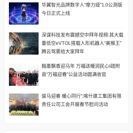
华翼智光品牌数字人“摩力娅”1.0公测版
今日正式上线
深谋科技发布震撼空中拜年视频:其大载
重低空eVTOL搭载人形机器人“美猴王”
腾云驾雾给大家拜年
翰墨飘香迎马年 万福送暖润民心I疏附
县“万福迎春”公益活动圆满收官
骏马迎春 暖心同行”;喀什建工集团有限
责任公司工会开展春节慰问活动