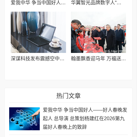
爱我中华 争当中国好人——好人春晚发起人 总导演 总策划杨建红在2026第九届好人春晚上的致辞
华翼智光品牌数字人“摩力娅”1.0公测版今日正式上线
深谋科技发布震撼空中拜年视频:其大载重低空eVTOL搭载人形机器人“美猴王”腾云驾雾给大家拜年
翰墨飘香迎马年 万福送暖润民心I疏附县“万福迎春”公益活动圆满收官
热门文章
爱我中华 争当中国好人——好人春晚发
起人 总导演 总策划杨建红在2026第九
届好人春晚上的致辞