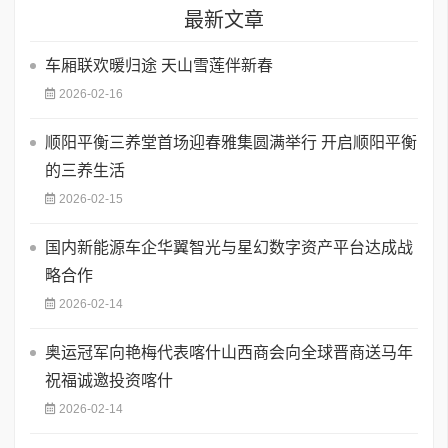
最新文章
车厢联欢暖归途 天山雪莲伴新春
2026-02-16
顺阳平衡三养堂首场迎春雅集圆满举行 开启顺阳平衡
的三养生活
2026-02-15
国内新能源车企华翼智光与星幻数字资产平台达成战
略合作
2026-02-14
奥运冠军向艳梅代表喀什山西商会向全球晋商送马年
祝福诚邀投资喀什
2026-02-14