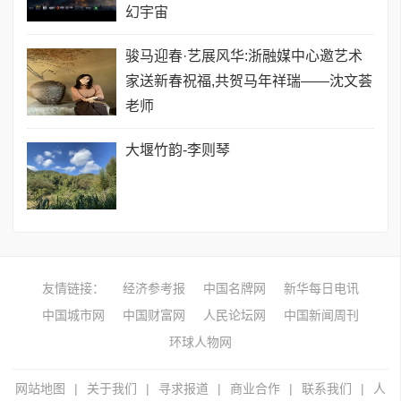
幻宇宙
骏马迎春·艺展风华:浙融媒中心邀艺术
家送新春祝福,共贺马年祥瑞——沈文荟
老师
大堰竹韵-​李则琴
友情链接：
经济参考报
中国名牌网
新华每日电讯
中国城市网
中国财富网
人民论坛网
中国新闻周刊
环球人物网
网站地图
|
关于我们
|
寻求报道
|
商业合作
|
联系我们
|
人