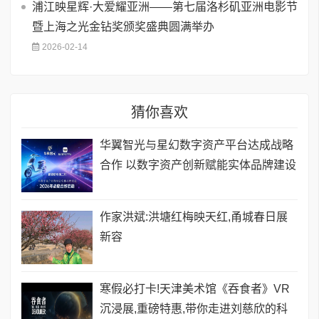
浦江映星辉·大爱耀亚洲——第七届洛杉矶亚洲电影节
暨上海之光金钻奖颁奖盛典圆满举办
2026-02-14
猜你喜欢
华翼智光与星幻数字资产平台达成战略
合作 以数字资产创新赋能实体品牌建设
作家洪斌:洪塘红梅映天红,甬城春日展
新容
寒假必打卡!天津美术馆《吞食者》VR
沉浸展,重磅特惠,带你走进刘慈欣的科