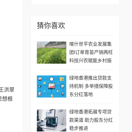
猜你喜欢
喀什世平农业发展集
团I订单育苗产销两旺
科技兴农赋能乡村振
兴
绿地香港推出贷款支
持机制 多举措保障股
王洪翠
东分红落地
思想根
绿地香港拓展专项贷
款渠道 助力股东分红
稳步推进