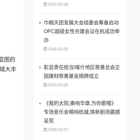
2026-03-28
巾帼天团发展大会组委会筹备启动
OPC超级女性共建会议在杭成功举
办
2026-03-28
划蓝图的
彰显责任担当!喀什地区慈善总会正
盐城大丰
固建材慈善基金揭牌成立
2026-03-28
《我的太阳,奏响华章,为你歌唱》
专场音乐会唱响杭城,焕新剧场震撼
呈现
2026-03-27