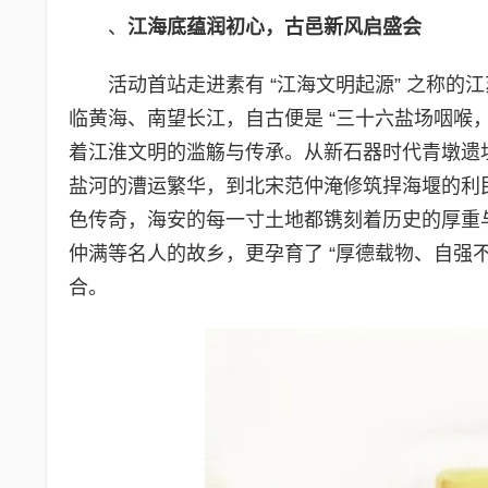
、
江海底蕴润初心，古邑新风启盛会
活动首站走进素有 “江海文明起源” 之称
临黄海、南望长江，自古便是 “三十六盐场咽喉，
着江淮文明的滥觞与传承。从新石器时代青墩遗
盐河的漕运繁华，到北宋范仲淹修筑捍海堰的利
色传奇，海安的每一寸土地都镌刻着历史的厚重
仲满等名人的故乡，更孕育了 “厚德载物、自强不
合。