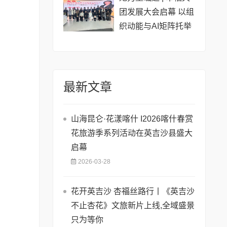
团发展大会启幕 以组
织动能与AI矩阵托举
女性创业新生态
最新文章
山海昆仑·花漾喀什 I2026喀什春赏
花旅游季系列活动在英吉沙县盛大
启幕
2026-03-28
花开英吉沙 杏福丝路行丨《英吉沙
不止杏花》文旅新片上线,全域盛景
只为等你