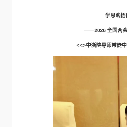
学思践悟
——
2026
全国两
<<>
中浙院导师带徒中