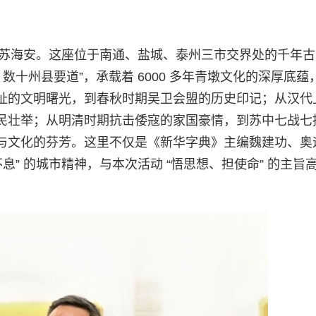
的江苏海安。这座位于南通、盐城、泰州三市交界处的千年
数十州县要道”，承载着 6000 多年青墩文化的深厚底蕴
址的文明曙光，到春秋时期吴卫会盟的历史印记；从汉代
民壮举；从明清时期抗击倭寇的家国豪情，到苏中七战七
与文化的芬芳。这里不仅是《新华字典》主编魏建功、奥
息” 的城市精神，与本次活动 “悟思想、担使命” 的主旨