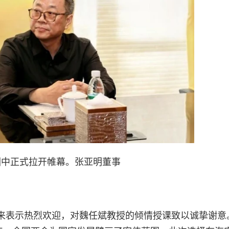
氛围中正式拉开帷幕。张亚明董事
来表示热烈欢迎，对魏任斌教授的倾情授课致以诚挚谢意