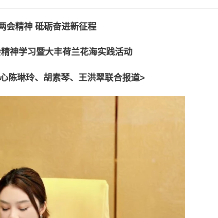
两会精神 砥砺奋进新征程
会精神学习暨大丰荷兰花海实践活动
心陈琳玲、胡素琴、王洪翠联合报道
>