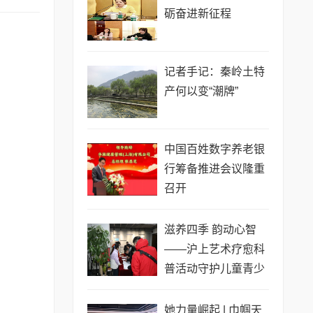
砺奋进新征程
记者手记：秦岭土特
产何以变“潮牌”
​中国百姓数字养老银
行筹备推进会议隆重
召开
滋养四季 韵动心智
——沪上艺术疗愈科
普活动守护儿童青少
年心灵成长
她力量崛起 | 巾帼天