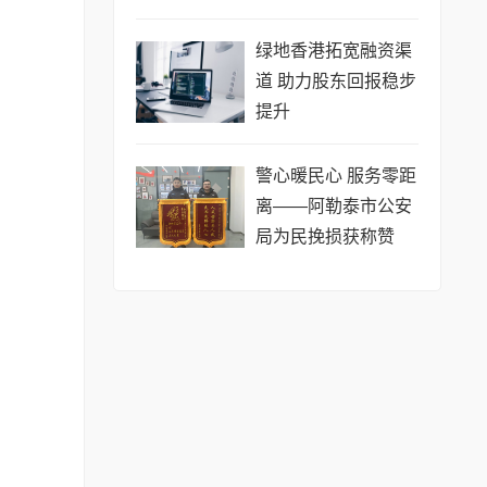
绿地香港拓宽融资渠
道 助力股东回报稳步
提升
​警心暖民心 服务零距
离——阿勒泰市公安
局为民挽损获称赞