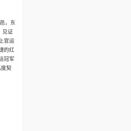
古邑，东
，见证
上官运
捷的红
运冠军
高度契